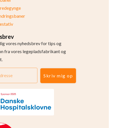
eredegynge
ndringsbaner
stativ
sbrev
dig vores nyhedsbrev for tips og
ion fra vores legepladsfabrikant og
t.
Skriv mig op