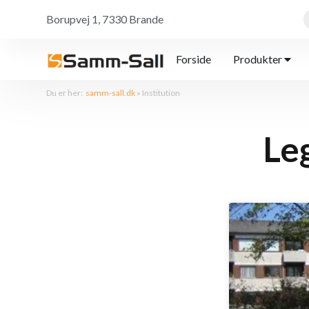
Borupvej 1, 7330 Brande
Forside
Produkter
Du er her:
samm-sall.dk
»
Institution
Leg