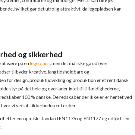
esystemer, combitårne og miniborge. Hertil kan tilføjes
nde, hvilket gør det utrolig attraktivt, da legepladsen kan
arhed og sikkerhed
e at være på en
legeplads
, men det må ikke gå ud over
dser tilbyder kreative, langtidsholdbare og
inden for design, produktudvikling og produktion er et rent dansk
olde styr på det hele og overlader intet til tilfældighederne,
geredskaber 100 % danske. De redskaber der ikke er, er hentet ved
hvor vi ved at sikkerheden er i orden.
ndt efter europæisk standard EN1176 og EN1177 og udført i en
.