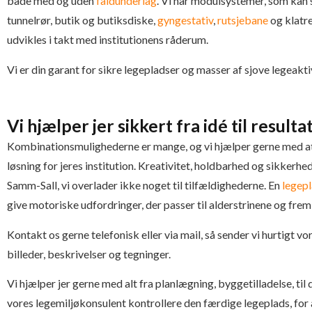
både med og uden
faldunderlag
. Vi har modulsystemer, som kan 
tunnelrør, butik og butiksdiske,
gyngestativ
,
rutsjebane
og klatre
udvikles i takt med institutionens råderum.
Vi er din garant for sikre legepladser og masser af sjove legeakti
Vi hjælper jer sikkert fra idé til resulta
Kombinationsmulighederne er mange, og vi hjælper gerne med a
løsning for jeres institution. Kreativitet, holdbarhed og sikkerhed
Samm-Sall, vi overlader ikke noget til tilfældighederne. En
legep
give motoriske udfordringer, der passer til alderstrinene og frem 
Kontakt os gerne telefonisk eller via mail, så sender vi hurtigt 
billeder, beskrivelser og tegninger.
Vi hjælper jer gerne med alt fra planlægning, byggetilladelse, til
vores legemiljøkonsulent kontrollere den færdige legeplads, for a