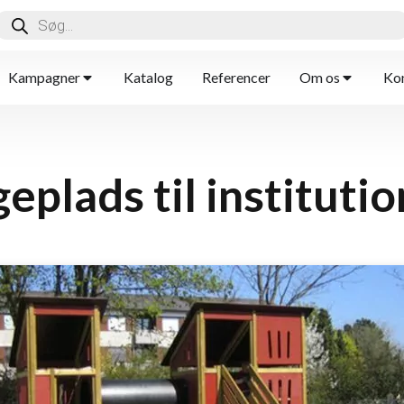
Kampagner
Katalog
Referencer
Om os
Kon
eplads til instituti