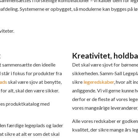
sammensættes i forskellige kombinationer – vi kalder dem for leg
afdeling. Systemerne er opbygget, så modulerne kan bygges på løbe
viteter.
t
Kreativitet, holdb
t sammensætte den ideelle
Det skal være sjovt for børnen
 står i fokus for produkter fra
sikkerheden. Samm-Sall Legepla
lads
skal være sjov at benytte,
sikre
legeredskaber
, hvor alt 
for alt, skal den være sikker.
anliggende. Vi vil gerne kunne h
derfor er de fleste af vores le
vores produktkatalog med
vores mangeårige leverandører, 
Alle vores redskaber er godke
 den færdige legeplads og lader
kvalitet, der sikre mange års leg
t sikre at alt er som det skal