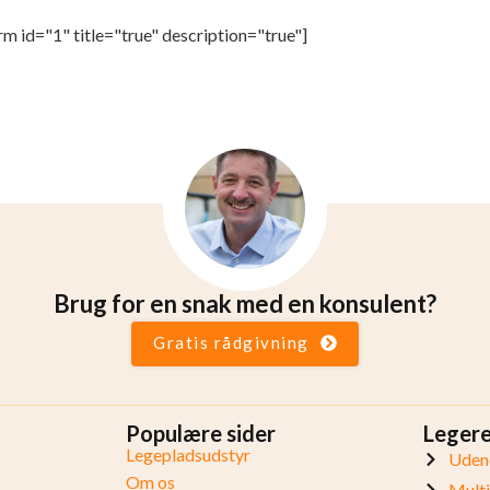
rm id="1" title="true" description="true"]
Brug for en snak med en konsulent?
Gratis rådgivning
Populære sider
Leger
Legepladsudstyr
Udend
Om os
Mult