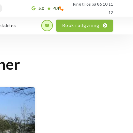
Ring til os på 86 10 11
5.0
4.4
12
Book rådgvning
takt os
oner