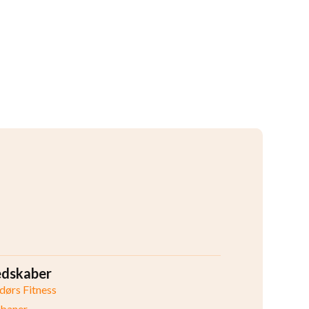
edskaber
ørs Fitness
ibaner