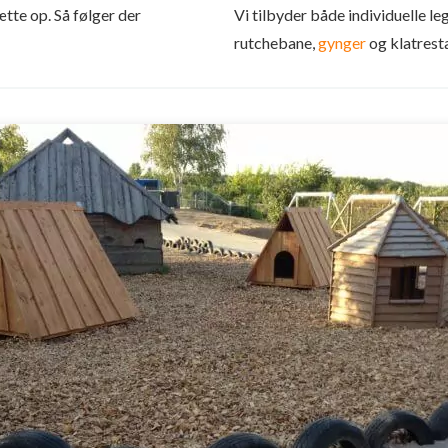
tte op. Så følger der
Vi tilbyder både individuelle l
rutchebane,
gynger
og klatrest