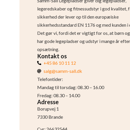
Samm-Sall Legepladser giver dig legepladser,
legeredskaber og fitnessudstyr i god kvalitet, 
sikkerhed der lever op til den europæiske
sikkerhedsstandard EN 1176 og med kunden i 
Det gør vi, fordi det er vigtigt for os, at børn 
har gode legepladser og udstyr i mange år efte
opsætning.
Kontakt os
+45 86 10 11 12
salg@samm-sall.dk
Telefontider:
Mandag til torsdag: 08.30 – 16.00
Fredag: 08.30 – 14.00
Adresse
Borupvej 1
7330 Brande
Cvr: 26632544