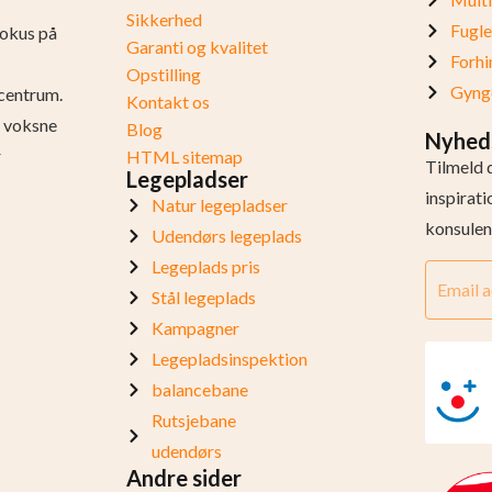
Sikkerhed
Fugl
fokus på
Garanti og kvalitet
Forhi
Opstilling
Gynge
centrum.
Kontakt os
og voksne
Blog
Nyhed
r
HTML sitemap
Tilmeld 
Legepladser
inspirat
Natur legepladser
konsulen
Udendørs legeplads
Legeplads pris
Stål legeplads
Kampagner
Legepladsinspektion
balancebane
Rutsjebane
udendørs
Andre sider