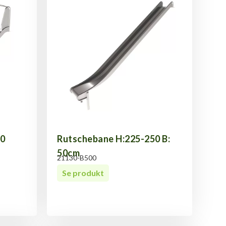
50
Rutschebane H:225-250 B:
50cm
21130-B500
Se produkt