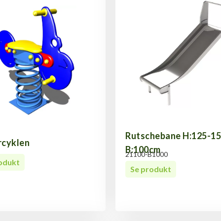
Rutschebane H:125-1
cyklen
B:100cm
21100-B1000
odukt
Se produkt