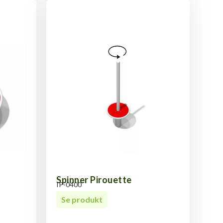
Spinner Pirouette
IP-0400
Se produkt