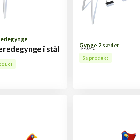
redegynge
Gynge 2 sæder
eredegynge i stål
IP-0740
Se produkt
odukt