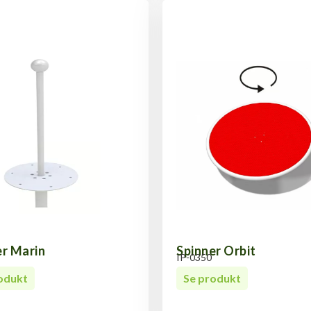
er Marin
Spinner Orbit
IP-0350
odukt
Se produkt