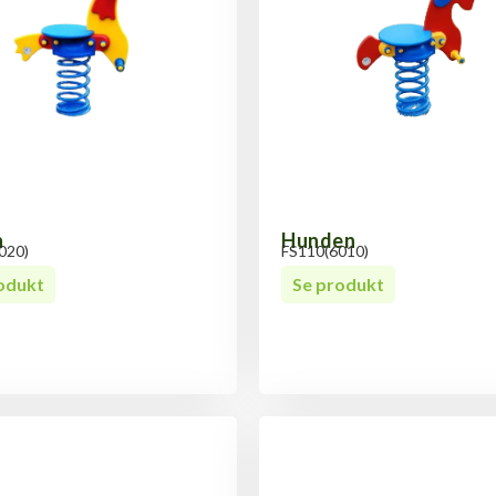
n
Hunden
020)
FS110(6010)
odukt
Se produkt