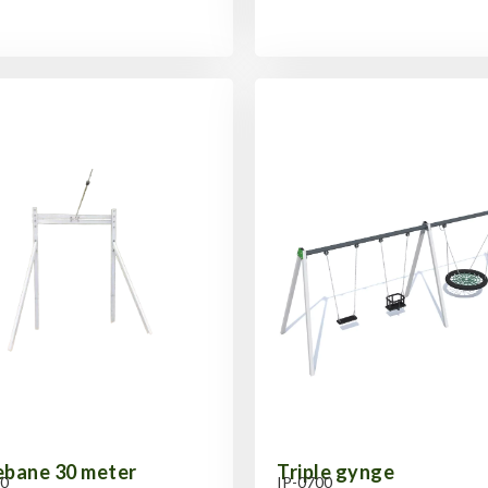
bane 30 meter
Triple gynge
0
IP-0700