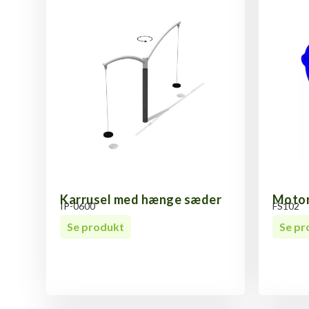
Karrusel med hænge sæder
Motor
IP-0600
FS102
Se produkt
Se pr