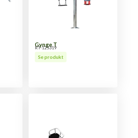
Gynge T
RT-125319
Se produkt