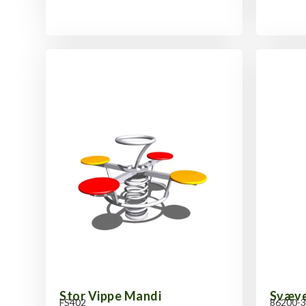
Stor Vippe Mandi
Svæve
FS402
86200-3