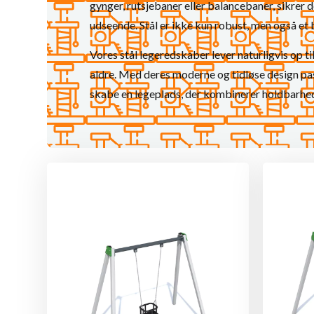
gynger, rutsjebaner eller balancebaner, sikrer 
udseende. Stål er ikke kun robust, men også et
Vores stål legeredskaber lever naturligvis op ti
aldre. Med deres moderne og tidløse design pas
skabe en legeplads, der kombinerer holdbarhed,