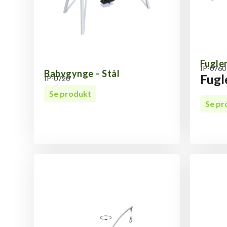
Fugle
IP-0760
Babygynge – Stål
Fugl
IP-0720
Se produkt
Se pr