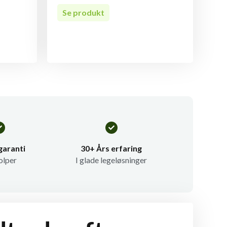
Se produkt
garanti
30+ Års erfaring
olper
I glade legeløsninger