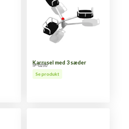
Karrusel med 3 sæder
IP-0250
Se produkt