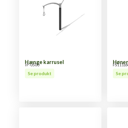
Hænge karrusel
Høne
IP-0500
FS111(6
Se produkt
Se pr