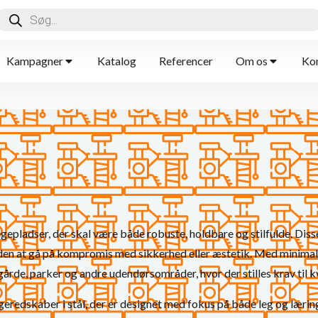
Kampagner
Katalog
Referencer
Om os
Kon
legepladser, der skal være både robuste, holdbare og stilfulde. Dis
 uden at gå på kompromis med sikkerhed eller æstetik. Med minimal 
egårde, parker og andre udendørsområder, hvor der stilles krav til kv
geredskaber i stål, der er designet med fokus på både leg og læring