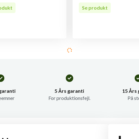
odukt
Se produkt
garanti
5 Års garanti
15 Års 
æemner
For produktionsfejl.
På st