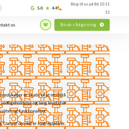
Ring til os på 86 10 11
5.0
4.4
12
Book rådgvning
takt os
se redskaber er skabt til at modstå
vedligeholdelse og lang levetid er
alitet og funktionalitet.
. Uanset om det er klatrestativer,