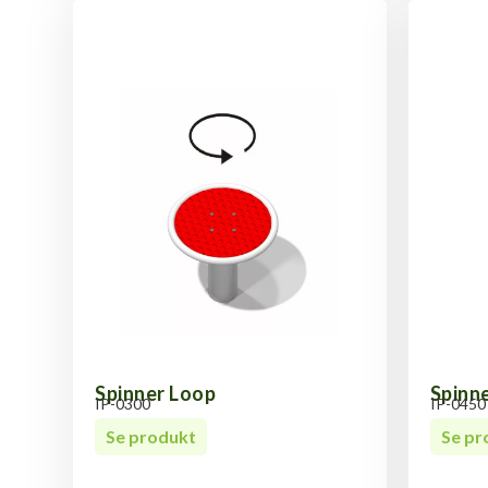
Spinner Loop
Spinn
IP-0300
IP-0450
Se produkt
Se pr