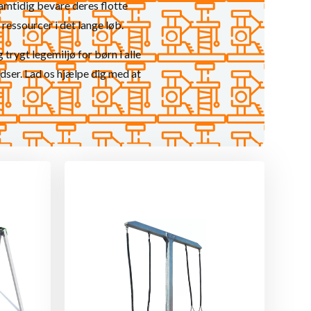
samtidig bevare deres flotte
essourcer i det lange løb.
trygt legemiljø for børn i alle
dser. Lad os hjælpe dig med at