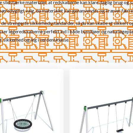
de slidstærke materialer, at redskaberne kan klare daglig brug og 
 bæredygtigt valg, da materialet kan genanvendes og kræver færre r
l de strengeste sikkerhedsstandarder, så du kan skabe et sikkert og 
ser legeredskaberne perfekt ind i både bymiljøer og naturlegepla
 sikkerhed og leg i verdensklasse.