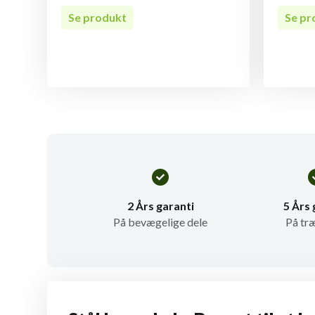
Se produkt
Se pr
2 Års garanti
5 Års 
På bevægelige dele
På tr