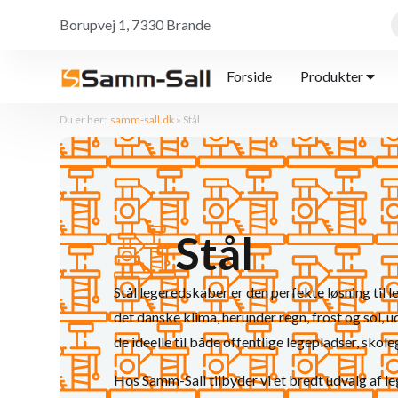
Borupvej 1, 7330 Brande
Forside
Produkter
Du er her:
samm-sall.dk
»
Stål
Stål
Stål legeredskaber er den perfekte løsning til 
det danske klima, herunder regn, frost og sol,
de ideelle til både offentlige legepladser, skol
Hos Samm-Sall tilbyder vi et bredt udvalg af le