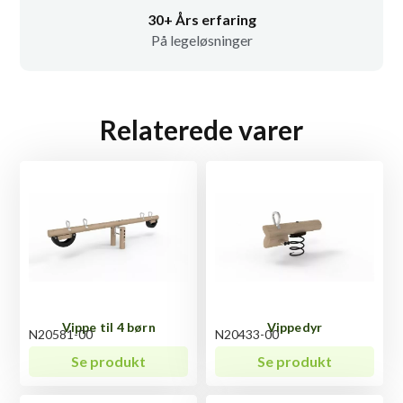
30+ Års erfaring
På legeløsninger
Relaterede varer
Vippe til 4 børn
Vippedyr
N20581-00
N20433-00
Se produkt
Se produkt