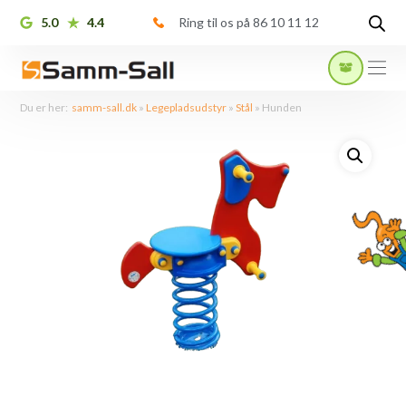
5.0
4.4
Ring til os på 86 10 11 12
Du er her:
samm-sall.dk
»
Legepladsudstyr
»
Stål
»
Hunden