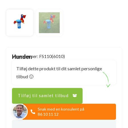
Hunden
Varenummer: FS110(6010)
Tilføj dette produkt til dit samlet personlige
tilbud 🙂
Tilføj til samlet tilbud
Snak med en konsulent på
86 10 11 12