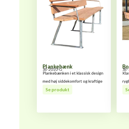
Plankebænk
Bo
JB-2010-G
JB-
Plankebænken i et klassisk design
Kla
med høj siddekomfort og kraftige
ryg
maghoni
Se produkt
Des
S