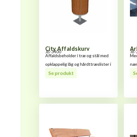
City Affaldskurv
Ar
JB-3400
JB-
Affaldsbeholder i træ og stål med
Med
opklappelig låg og hårdttræslister i
nær
Se produkt
fre
S