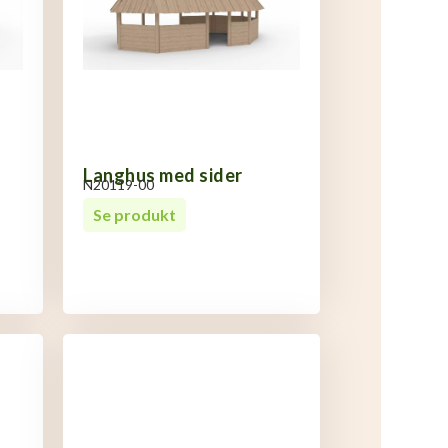
Langhus med sider
N20119-00
Se produkt