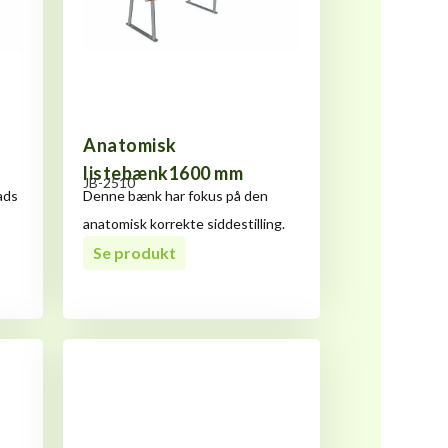
Anatomisk
listebænk1600 mm
JB-2510
ads
Denne bænk har fokus på den
anatomisk korrekte siddestilling.
Her får
Se produkt