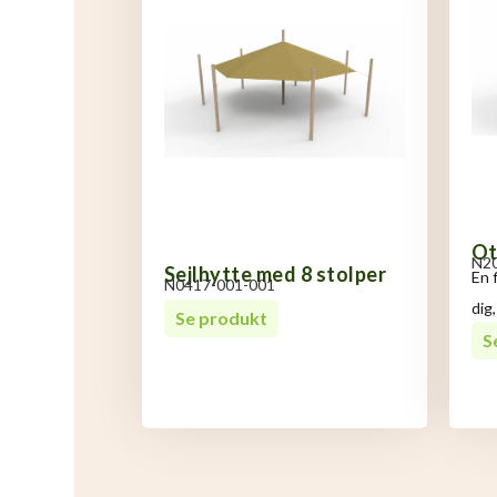
Ot
N2
Sejlhytte med 8 stolper
En 
N0417-001-001
dig
Se produkt
S