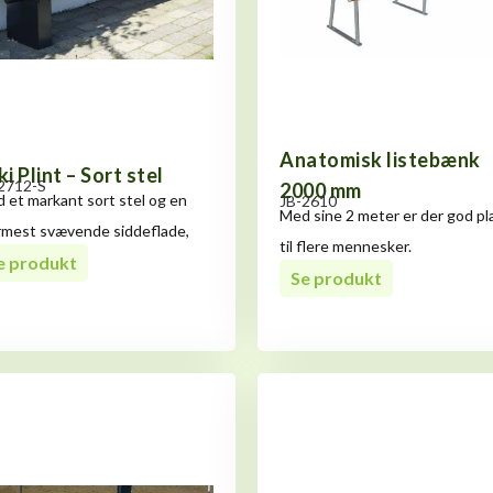
Anatomisk listebænk
ki Plint – Sort stel
2712-S
2000 mm
 et markant sort stel og en
JB-2610
Med sine 2 meter er der god pl
mest svævende siddeflade,
til flere mennesker.
mstår
e produkt
Se produkt