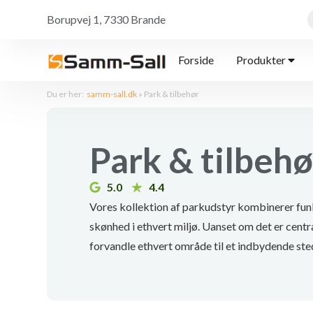
Borupvej 1, 7330 Brande
Forside
Produkter
Du er her:
samm-sall.dk
»
Park & tilbehør
Park & tilbehø
5.0
4.4
Vores kollektion af parkudstyr kombinerer funk
skønhed i ethvert miljø. Uanset om det er central
forvandle ethvert område til et indbydende ste