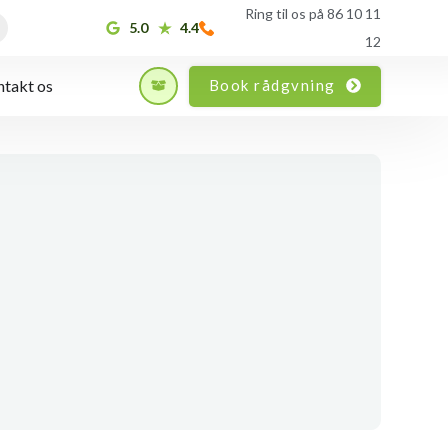
Ring til os på 86 10 11
5.0
4.4
12
Book rådgvning
takt os