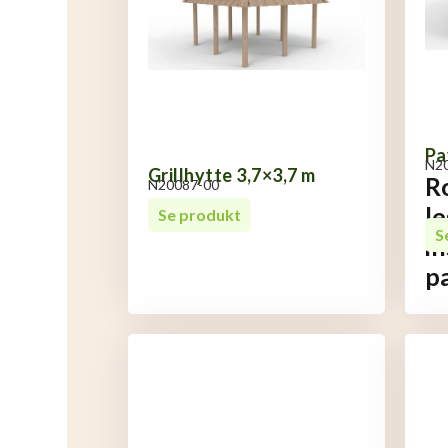
Pa
N2
Grillhytte 3,7×3,7 m
Ro
N20087-00
le
Se produkt
S
in
pa