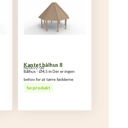
Kantet bålhus 8
N20072-00
Bålhus - Ø4,5 m Der er ingen
behov for at tørre fødderne
Se produkt