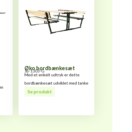
Øko bordbænkesæt
JB-1303-G
Med et enkelt udtryk er dette
bordbænkesæt udviklet med tanke
om
på
Se produkt