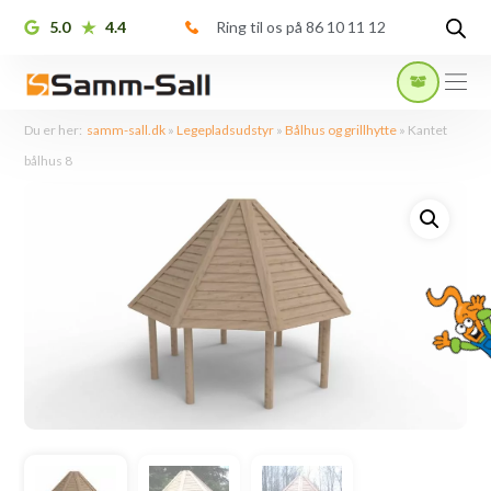
5.0
4.4
Ring til os på 86 10 11 12
Du er her:
samm-sall.dk
»
Legepladsudstyr
»
Bålhus og grillhytte
»
Kantet
bålhus 8