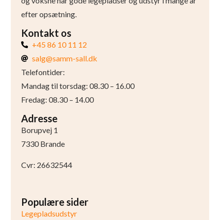
og voksne har gode legepladser og udstyr i mange år
efter opsætning.
Kontakt os
+45 86 10 11 12
salg@samm-sall.dk
Telefontider:
Mandag til torsdag: 08.30 – 16.00
Fredag: 08.30 – 14.00
Adresse
Borupvej 1
7330 Brande
Cvr: 26632544
Populære sider
Legepladsudstyr