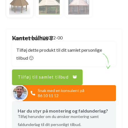
Kantet bålhus 8
Varenummer: N20072-00
Tilføj dette produkt til dit samlet personlige
tilbud 🙂
Tilføj til samlet tilbud
Snak med en konsulent på
86 10 11 12
Har du styr på montering og faldunderlag?
Tilføj herunder om du ønsker montering samt
faldunderlag til dit personligt tilbud.