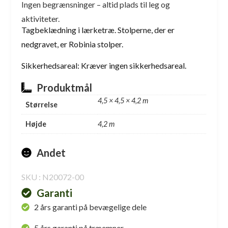
Ingen begrænsninger – altid plads til leg og
aktiviteter.
Tagbeklædning i lærketræ. Stolperne, der er
nedgravet, er Robinia stolper.
Sikkerhedsareal: Kræver ingen sikkerhedsareal.
Produktmål
4,5 × 4,5 × 4,2 m
Størrelse
Højde
4,2 m
Andet
SKU : N20072-00
Garanti
2 års garanti på bevægelige dele
5 års garanti på træemner