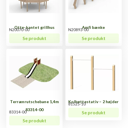
Otte-kantet grillhus
Amfi bænke
N20070-00
N20893-00
Se produkt
Se produkt
Terrænrutschebane 1,4m
Kolbøttestativ – 2 højder
81525-10
83314-00
83314-00
Se produkt
Se produkt