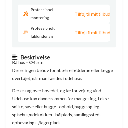
Professionel
Tilføj til mit tilbud
montering
Professionelt
Tilføj til mit tilbud
faldunderlag
Beskrivelse
Bålhus – Ø4,5 m
Der er ingen behov for at tørre fødderne eller lægge
overtøjet, når man færdes i udehuse.
Der er tag over hovedet, og læ for vejr og vind.
Udehuse kan danne rammen for mange ting, f.eks.:-
snitte, save eller hugge.- ophold, hygge og leg.-
spisehus/udekøkken.- bålplads, samlingssted.-
opbevarings-/lagerplads.