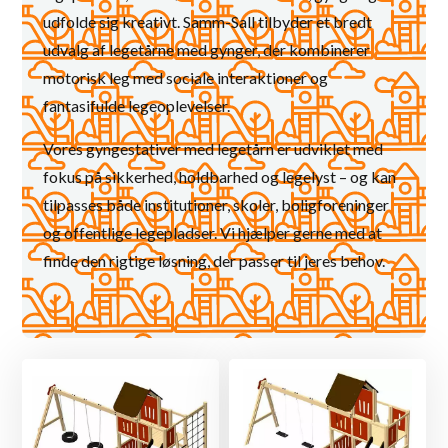
udfolde sig kreativt. Samm-Sall tilbyder et bredt
udvalg af legetårne med gynger, der kombinerer
motorisk leg med sociale interaktioner og
fantasifulde legeoplevelser.
Vores gyngestativer med legetårn er udviklet med
fokus på sikkerhed, holdbarhed og legelyst – og kan
tilpasses både institutioner, skoler, boligforeninger
og offentlige legepladser. Vi hjælper gerne med at
finde den rigtige løsning, der passer til jeres behov.