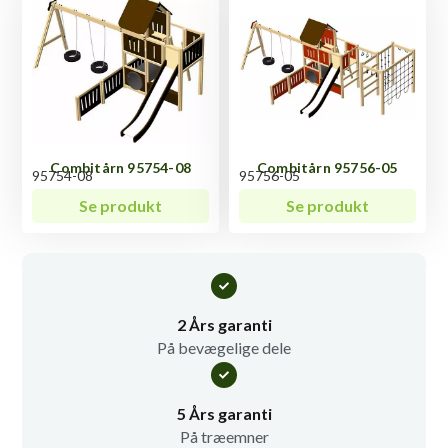
Combitårn 95754-08
Combitårn 95756-05
95754-08
95756-05
Se produkt
Se produkt
2 Års garanti
På bevægelige dele
5 Års garanti
På træemner