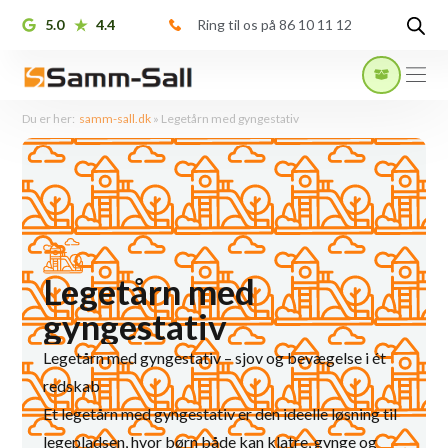
5.0
4.4
Ring til os på 86 10 11 12
Du er her:
samm-sall.dk
»
Legetårn med gyngestativ
Legetårn med
gyngestativ
Legetårn med gyngestativ – sjov og bevægelse i ét
redskab
Et legetårn med gyngestativ er den ideelle løsning til
legepladsen, hvor børn både kan klatre, gynge og