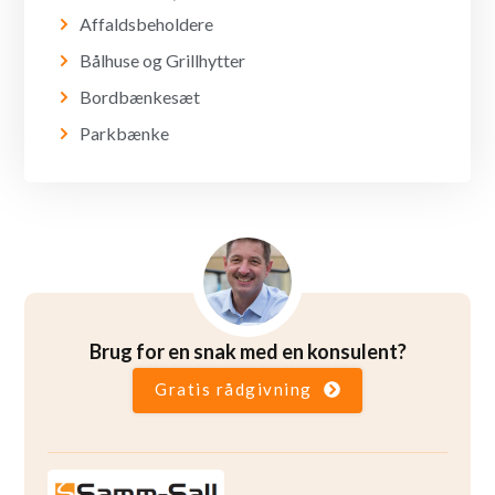
Affaldsbeholdere
Bålhuse og Grillhytter
Bordbænkesæt
Parkbænke
Brug for en snak med en konsulent?
Gratis rådgivning