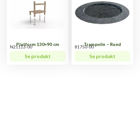
Platform 130×90 cm
Trampolin – Rund
N21113-00
81750-00
Se produkt
Se produkt
Har du spørgsmål til
Sejlhytte med 8 stolper?
Vi ved, at hvert produkt har sine unikke egenskaber