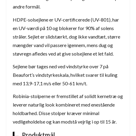
andre formål.
HDPE-solsejlene er UV-certificerede (UV-801), har
en UV-værdi på 10 og blokerer for 90% af solens
stråler. Sejlet er slidstærkt, dog ikke vandtæt, større
mængder vand vil passere igennem, mens dug og
støvregn afledes ved at give solsejlene et let fald.
Sejlene bør tages ned ved vindstyrke over 7 på
Beaufort’s vindstyrkeskala, hvilket svarer til kuling
med 13,9-17,1 m/s eller 50-61 km/t.
Robinia-stolperne er fremstillet af solidt kernetræ og
leverer naturlig look kombineret med enestående
holdbarhed. Disse stolper kræver minimal
vedligeholdelse og kan modstå vejrlig i op til 15 år.
Produktmål