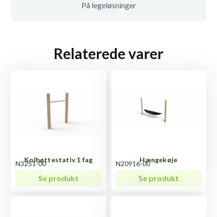
På legeløsninger
Relaterede varer
Kolbøttestativ 1 fag
Hængekøje
N3251-00
N20916-00
Se produkt
Se produkt