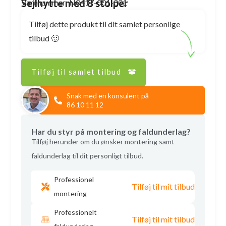
Sejlhytte med 8 stolper
Varenummer: N0417-001-001
Tilføj dette produkt til dit samlet personlige
tilbud 🙂
Tilføj til samlet tilbud
Snak med en konsulent på
86 10 11 12
Har du styr på montering og faldunderlag?
Tilføj herunder om du ønsker montering samt
faldunderlag til dit personligt tilbud.
Professionel
Tilføj til mit tilbud
montering
Professionelt
Tilføj til mit tilbud