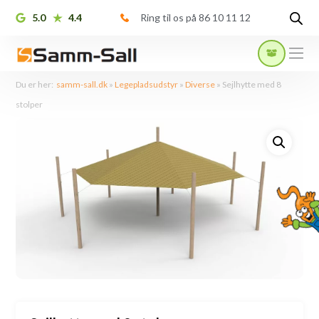
5.0
4.4
Ring til os på 86 10 11 12
Du er her:
samm-sall.dk
»
Legepladsudstyr
»
Diverse
»
Sejlhytte med 8
stolper