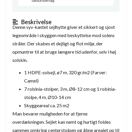
faldunderlag
Beskrivelse
Denne syv-kantet sejlhytte giver et sikkert og sjovt
legeområde i skyggen med beskyttelse mod solens
stråler. Der skabes et dejligt og flot miljø, der
opmuntrer til at bruge længere tid udenfor, selv i høj
solskin.
1 HDPE-solsejl, ø7 m, 320 gr/m2 (Farver:
Camel)
7 robinia-stolper, 3 m, Ø8-12 cm og 1 robinia-
stolpe, 4 m, Ø10-14 cm
Skyggeareal ca. 25 m2
Man bevarer muligheden for at fjerne
overdækningen. Sejlet kan nemt og hurtigt foldes
sammen omkring centerstolpen og åbne arealet op til