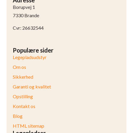
Borupvej 1
7330 Brande
Cvr: 26632544
Populære sider
Legepladsudstyr
Om os
Sikkerhed
Garanti og kvalitet
Opstilling
Kontakt os
Blog
HTML sitemap
Legepladser