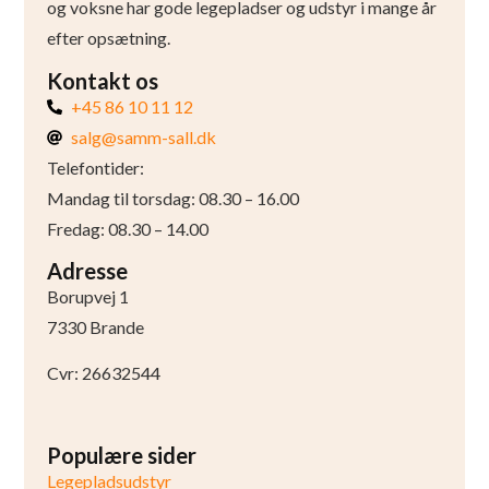
og voksne har gode legepladser og udstyr i mange år
efter opsætning.
Kontakt os
+45 86 10 11 12
salg@samm-sall.dk
Telefontider:
Mandag til torsdag: 08.30 – 16.00
Fredag: 08.30 – 14.00
Adresse
Borupvej 1
7330 Brande
Cvr: 26632544
Populære sider
Legepladsudstyr