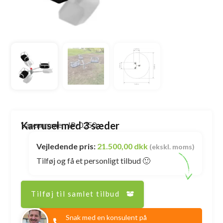
Karrusel med 3 sæder
Varenummer: IP-0250
Vejledende pris:
21.500,00 dkk
(ekskl. moms)
Tilføj og få et personligt tilbud 🙂
Tilføj til samlet tilbud
Snak med en konsulent på