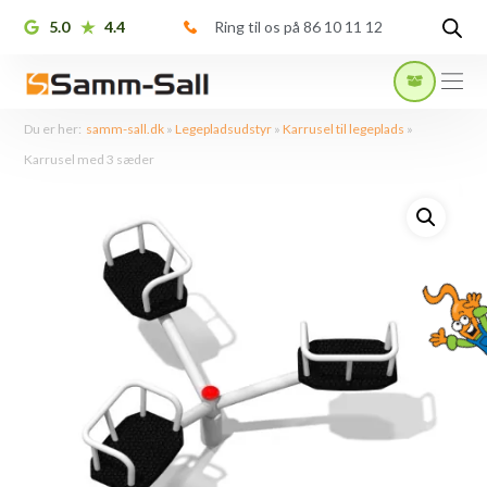
5.0
4.4
Ring til os på 86 10 11 12
Du er her:
samm-sall.dk
»
Legepladsudstyr
»
Karrusel til legeplads
»
Karrusel med 3 sæder