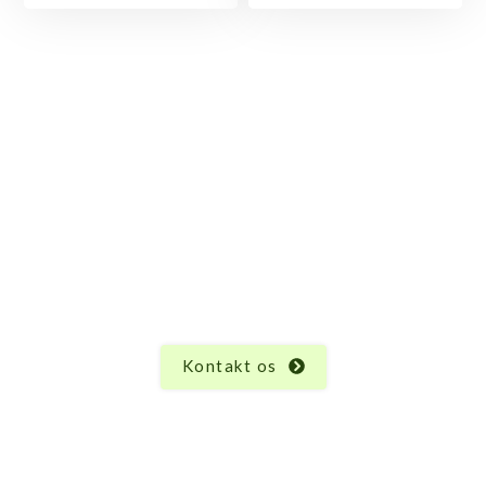
Har du spørgsmål til
Karrusel med 3 sæder?
Vi ved, at hvert produkt har sine unikke egenskaber
og funktioner, og der kan altid opstå spørgsmål.
Uanset hvad du måtte undre dig over vedrørende
Karrusel med 3 sæder, er vi her for at hjælpe.
Kontakt os