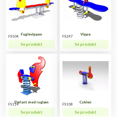
Fuglevippen
Vippe
FS504
FS247
Se produkt
Se produkt
Elefant med ryglæn
Cyklen
FS114
FS108
Se produkt
Se produkt