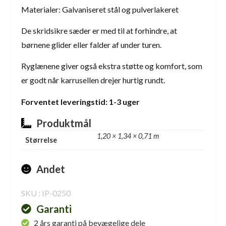
Materialer: Galvaniseret stål og pulverlakeret
De skridsikre sæder er med til at forhindre, at
børnene glider eller falder af under turen.
Ryglænene giver også ekstra støtte og komfort, som
er godt når karrusellen drejer hurtig rundt.
Forventet leveringstid: 1-3 uger
Produktmål
1,20 × 1,34 × 0,71 m
Størrelse
Andet
SKU : IP-0250
Garanti
2 års garanti på bevægelige dele