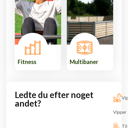
Fitness
Multibaner
Ledte du efter noget
Vip
andet?
Vipper
Til