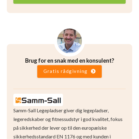
Brug for en snak med en konsulent?
Gratis rådgivning
Samm-Sall Legepladser giver dig legepladser,
legeredskaber og fitnessudstyr i god kvalitet, fokus
på sikkerhed der lever op til den europæiske
sikkerhedsstandard EN 1176 og med kunden i