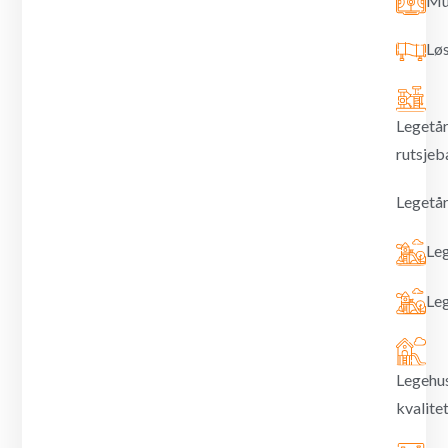
Mu
Lø
Legetår
rutsjeb
Legetår
Leg
Le
Legehuse
kvalite