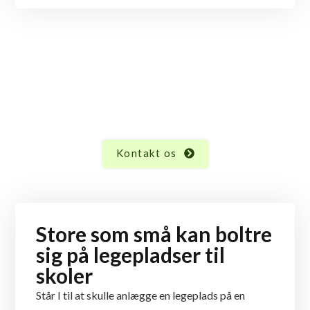
Leder du efter legeplads til en
skole?
I en skole er det vigtigt med sikre legepladser og masser af
sjove legeaktiviteter.
Det leverer Samm-Sall Legepladser. Kontakt os og få et
tilbud.
Kontakt os
Store som små kan boltre
sig på legepladser til
skoler
Står I til at skulle anlægge en legeplads på en