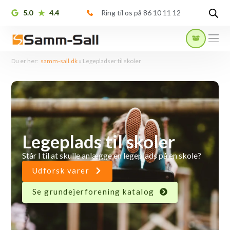
5.0
4.4
Ring til os på 86 10 11 12
Du er her:
samm-sall.dk
»
Legepladser til skoler
Legeplads til skoler
Står I til at skulle anlægge en legeplads på en skole?
Udforsk varer
Se grundejerforening katalog