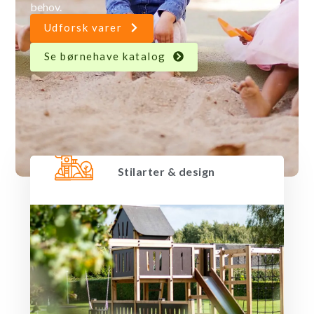
behov.
Udforsk varer
Se børnehave katalog
Stilarter & design