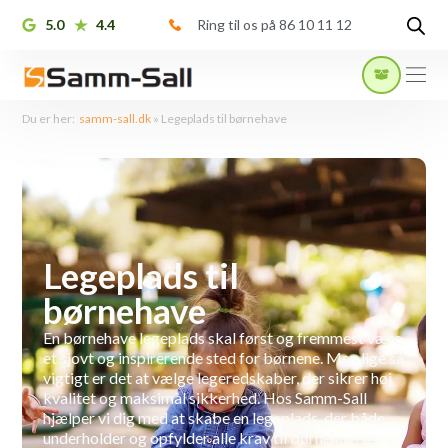
5.0
4.4
Ring til os på 86 10 11 12
Du er her:
samm-sall.dk
»
Legeplads til børnehave
Legeplads til
børnehave
En børnehave legeplads skal først og fremmest være
et sjovt og inspirerende sted for børnene. Men lige så
vigtigt er det at vælge legeredskaber, der sikrer høj
kvalitet og maksimal sikkerhed. Hos Samm-Sall
hjælper vi dig med at skabe en legeplads, der både
underholder og opfylder alle krav til børnehavens