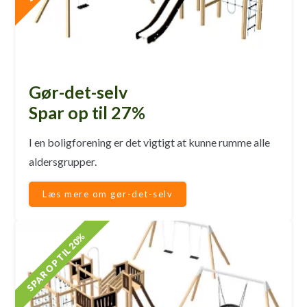
Gør-det-selv
Spar op til 27%
I en boligforening er det vigtigt at kunne rumme alle
aldersgrupper.
Læs mere om gør-det-selv
SPAR OP TIL 20%