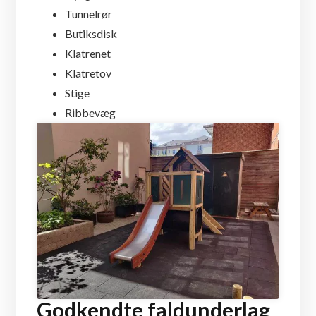
Tunnelrør
Butiksdisk
Klatrenet
Klatretov
Stige
Ribbevæg
Godkendte faldunderlag