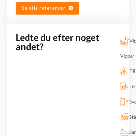
Se alle referencer
Ledte du efter noget
Vip
andet?
Vipper
Til
Te
Sv
Stå
Sa