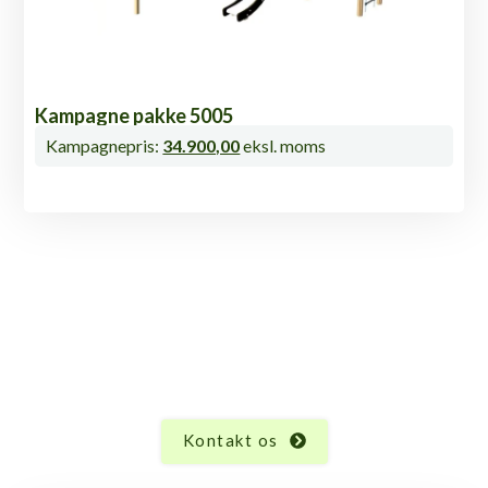
Kampagne pakke 5005
Kampagnepris:
34.900,00
eksl. moms
Søger du legeplads til en
børnehave?
I en børnehave er det vigtigt med sikre legepladser og
masser af sjove legeaktiviteter.
Det leverer Samm-Sall Legepladser. Kontakt os og få et
tilbud.
Kontakt os