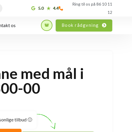
Ring til os på 86 10 11
5.0
4.4
12
Book rådgvning
takt os
ne med mål i
300-00
sonlige tilbud 🙂