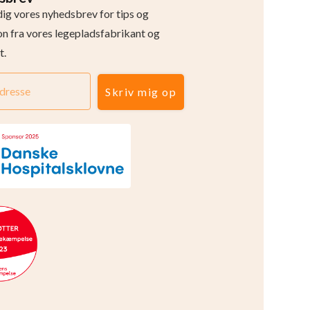
dig vores nyhedsbrev for tips og
ion fra vores legepladsfabrikant og
t.
Skriv mig op