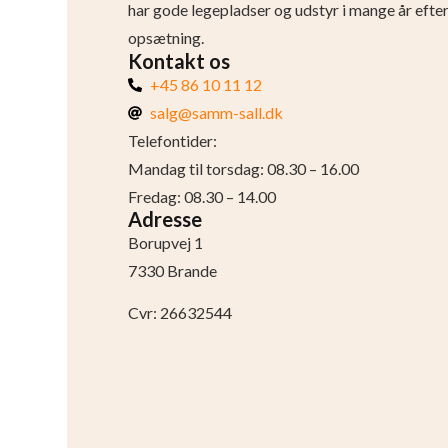
har gode legepladser og udstyr i mange år efte
opsætning.
Kontakt os
+45 86 10 11 12
salg@samm-sall.dk
Telefontider:
Mandag til torsdag: 08.30 – 16.00
Fredag: 08.30 – 14.00
Adresse
Borupvej 1
7330 Brande
Cvr: 26632544