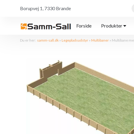
Borupvej 1, 7330 Brande
Forside
Produkter
Du er her:
samm-sall.dk
»
Legepladsudstyr
»
Multibaner
»
Multibane me