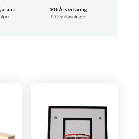
garanti
30+ Års erfaring
olper
På legeløsninger