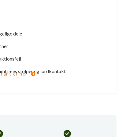
gelige dele
mner
uktionsfejl
 limtræes stolper og jordkontakt
rantier her