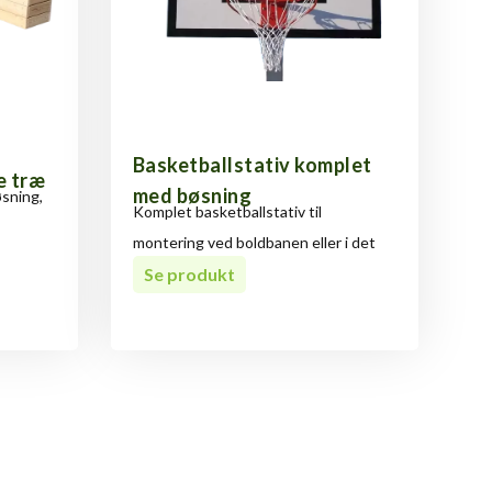
Basketballstativ komplet
e træ
med bøsning
øsning,
Komplet basketballstativ til
montering ved boldbanen eller i det
fri.
Se produkt