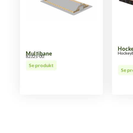
Hock
Multibane
Hockeyba
82325-00
Se produkt
Se p