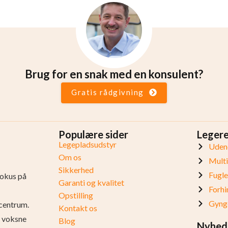
Brug for en snak med en konsulent?
Gratis rådgivning
Populære sider
Leger
Legepladsudstyr
Udend
Om os
Mult
Sikkerhed
Fugl
fokus på
Garanti og kvalitet
Forhi
Opstilling
Gynge
centrum.
Kontakt os
og voksne
Blog
Nyhed