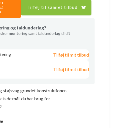
en
Tilføj til samlet tilbud
på
2
ering og faldunderlag?
sker montering samt faldunderlag til dit
Tilføj til mit tilbud
tering
Tilføj til mit tilbud
ig støjsvag grundet konstruktionen.
is de mål, du har brug for.
2
ræ