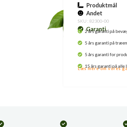
Produktmål
Andet
SKU : 82300-00
Garanti
2 års garanti på bevæ
5 års garanti på træe
5 års garanti for prod
15 års garanti på alle
Læs mere om vores ga