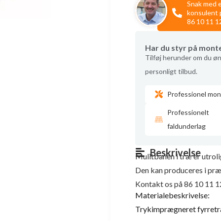
Snak med 
konsulent 
86 10 11 1
Har du styr på mont
Tilføj herunder om du øn
personligt tilbud.
Professionel mon
Professionelt
faldunderlag
Beskrivelse
Mulitbanen i træ er utrol
Den kan produceres i præc
Kontakt os på 86 10 11 1
Materialebeskrivelse:
Trykimprægneret fyrret