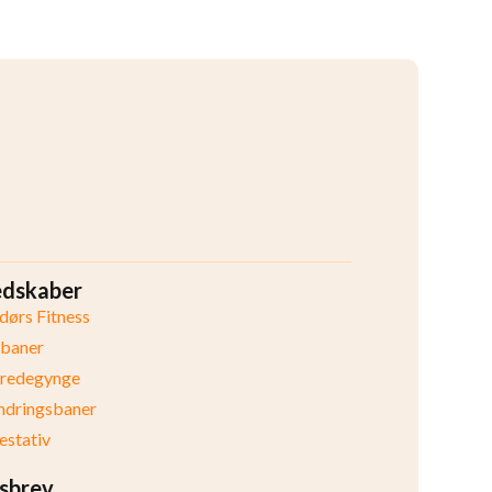
edskaber
ørs Fitness
ibaner
eredegynge
ndringsbaner
stativ
sbrev