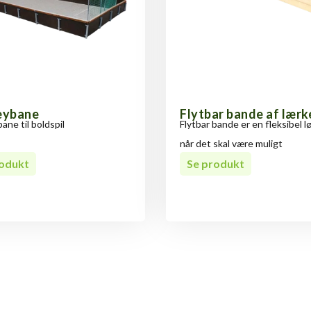
eybane
Flytbar bande af lærk
ne til boldspil
Flytbar bande er en fleksibel l
når det skal være muligt
rodukt
Se produkt