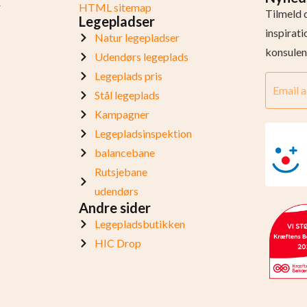
r
HTML sitemap
Tilmeld 
Legepladser
inspirat
Natur legepladser
konsulen
Udendørs legeplads
Legeplads pris
Stål legeplads
Kampagner
Legepladsinspektion
balancebane
Rutsjebane
udendørs
Andre sider
Legepladsbutikken
HIC Drop