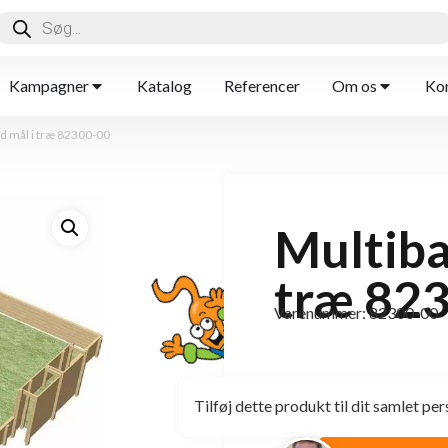
Kampagner
Katalog
Referencer
Om os
Kon
d mål i træ 82300-00
Multiba
træ 82
Varenummer: 82300-00
Tilføj dette produkt til dit samlet per