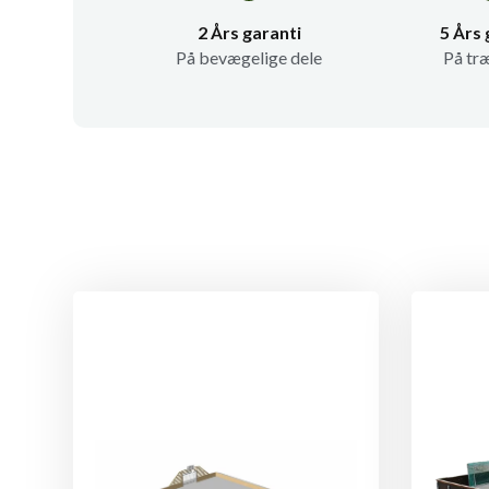
2 Års garanti
5 Års 
På bevægelige dele
På tr