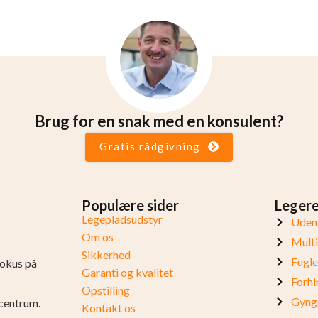
Brug for en snak med en konsulent?
Gratis rådgivning
Populære sider
Leger
Legepladsudstyr
Udend
Om os
Mult
Sikkerhed
Fugl
fokus på
Garanti og kvalitet
Forhi
Opstilling
Gynge
centrum.
Kontakt os