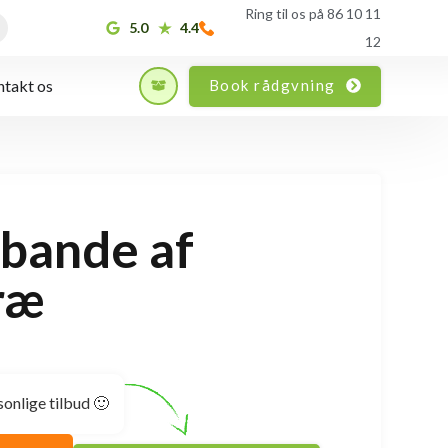
Ring til os på 86 10 11
5.0
4.4
12
Book rådgvning
takt os
 bande af
ræ
sonlige tilbud 🙂