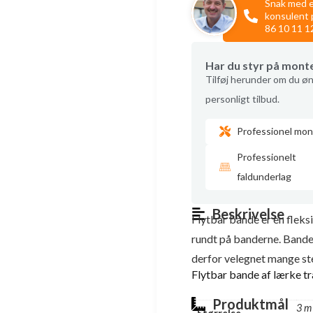
Snak med 
konsulent 
86 10 11 1
Har du styr på mont
Tilføj herunder om du øn
personligt tilbud.
Professionel mon
Professionelt
faldunderlag
Beskrivelse
Flytbar bande er en fleksi
rundt på banderne. Bande
derfor velegnet mange st
Flytbar bande af lærke t
Produktmål
3 m