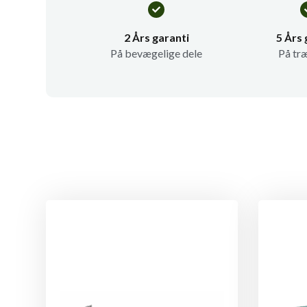
2 Års garanti
5 Års 
På bevægelige dele
På tr