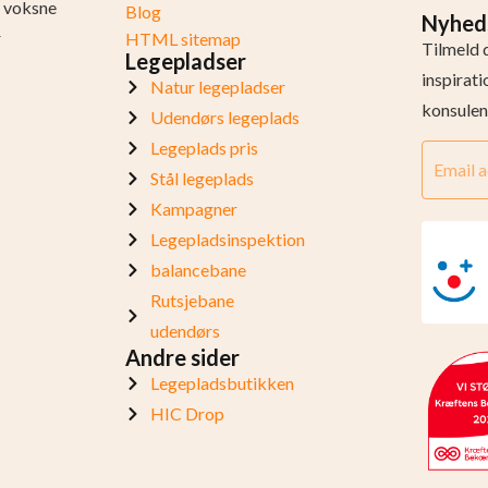
og voksne
Blog
Nyhed
r
HTML sitemap
Tilmeld 
Legepladser
inspirat
Natur legepladser
konsulen
Udendørs legeplads
Legeplads pris
Stål legeplads
Kampagner
Legepladsinspektion
balancebane
Rutsjebane
udendørs
Andre sider
Legepladsbutikken
HIC Drop