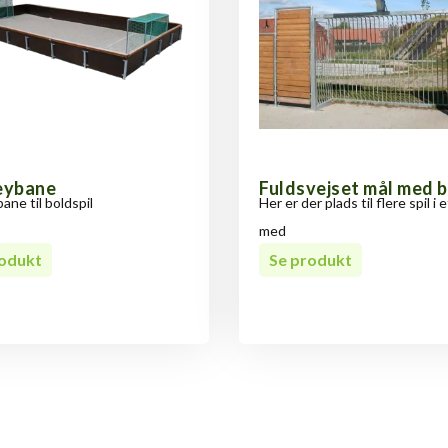
eybane
Fuldsvejset mål med 
ne til boldspil
Her er der plads til flere spil i 
med
rodukt
Se produkt