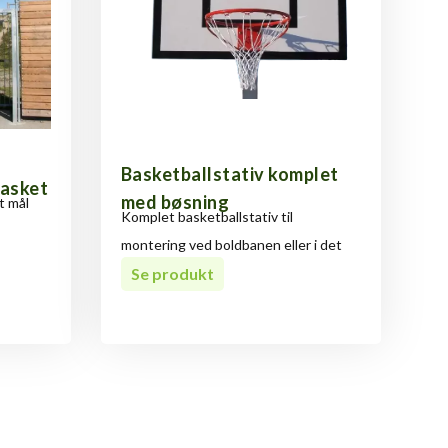
Basketballstativ komplet
basket
med bøsning
et mål
Komplet basketballstativ til
montering ved boldbanen eller i det
fri.
Se produkt