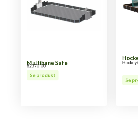
Hock
Multibane Safe
Hockeyba
82370-00
Se produkt
Se p