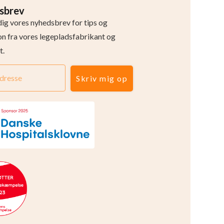
sbrev
dig vores nyhedsbrev for tips og
ion fra vores legepladsfabrikant og
t.
Skriv mig op