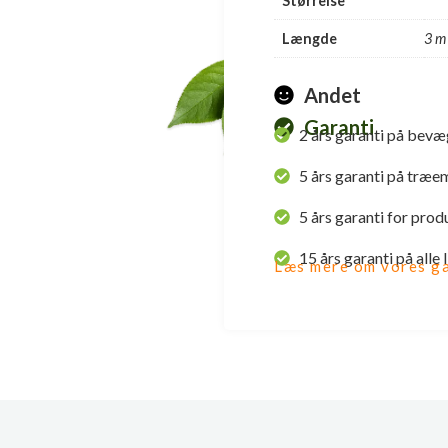
Størrelse
Længde
3 m
Andet
Garanti
2 års garanti på bevæ
5 års garanti på træe
5 års garanti for prod
15 års garanti på alle
Læs mere om vores ga