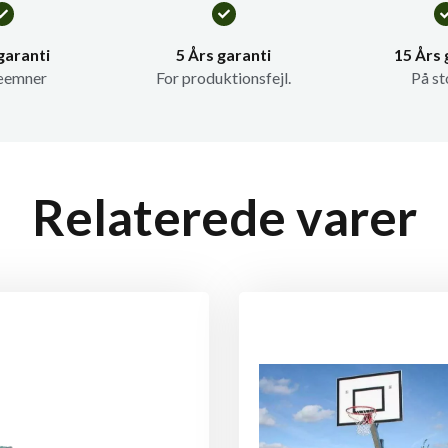
garanti
5 Års garanti
15 Års 
æemner
For produktionsfejl.
På st
Relaterede varer