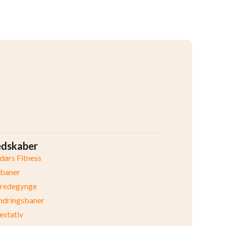
edskaber
ørs Fitness
ibaner
eredegynge
ndringsbaner
stativ