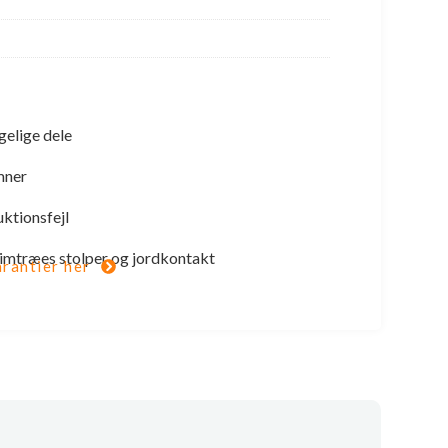
gelige dele
mner
uktionsfejl
 limtræes stolper og jordkontakt
rantier her