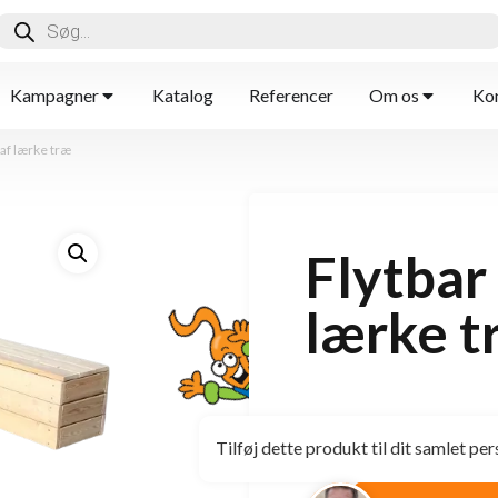
Kampagner
Katalog
Referencer
Om os
Kon
 af lærke træ
Flytbar
lærke t
Tilføj dette produkt til dit samlet per