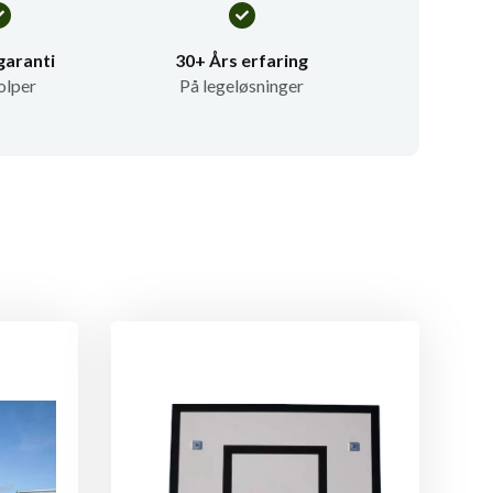
garanti
30+ Års erfaring
olper
På legeløsninger