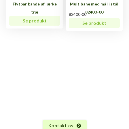
Flytbar bande af lærke
Multibane med mål i stål
træ
82400-00
82400-00
Se produkt
Se produkt
Har du spørgsmål til Panna
boldbane – rund?
Vi ved, at hvert produkt har sine unikke egenskaber
og funktioner, og der kan altid opstå spørgsmål.
Uanset hvad du måtte undre dig over vedrørende
Panna boldbane – rund, er vi her for at hjælpe.
Kontakt os