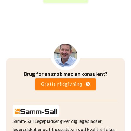
Brug for en snak med en konsulent?
Gratis rådgivning
Samm-Sall Legepladser giver dig legepladser,
legeredskaber og fitnessudstyr i god kvalitet, fokus