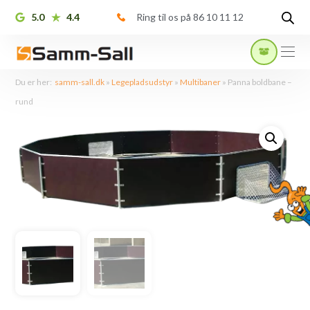
5.0
4.4
Ring til os på 86 10 11 12
Du er her:
samm-sall.dk
»
Legepladsudstyr
»
Multibaner
»
Panna boldbane –
rund