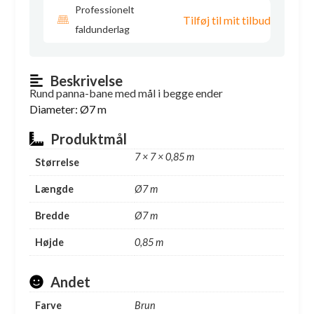
Professionelt
Tilføj til mit tilbud
faldunderlag
Beskrivelse
Rund panna-bane med mål i begge ender
Diameter: Ø7 m
Produktmål
7 × 7 × 0,85 m
Størrelse
Længde
Ø7 m
Bredde
Ø7 m
Højde
0,85 m
Andet
Farve
Brun