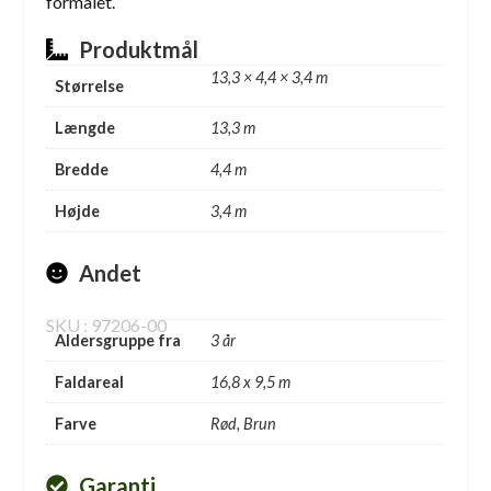
formålet.
Produktmål
13,3 × 4,4 × 3,4 m
Størrelse
Længde
13,3 m
Bredde
4,4 m
Højde
3,4 m
Andet
SKU : 97206-00
Aldersgruppe fra
3 år
Faldareal
16,8 x 9,5 m
Farve
Rød, Brun
Garanti