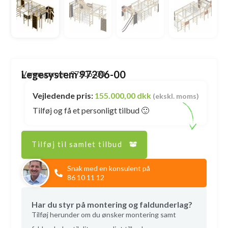
Legesystem 97206-00
Varenummer: 97206-00
Vejledende pris:
155.000,00 dkk
(ekskl. moms)
Tilføj og få et personligt tilbud 🙂
Tilføj til samlet tilbud
Snak med en konsulent på
86 10 11 12
Har du styr på montering og faldunderlag?
Tilføj herunder om du ønsker montering samt