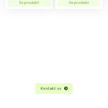
Se produkt
Se produkt
Har du spørgsmål til
Legesystem 97206-00?
Vi ved, at hvert produkt har sine unikke egenskaber
og funktioner, og der kan altid opstå spørgsmål.
Uanset hvad du måtte undre dig over vedrørende
Legesystem 97206-00, er vi her for at hjælpe.
Kontakt os