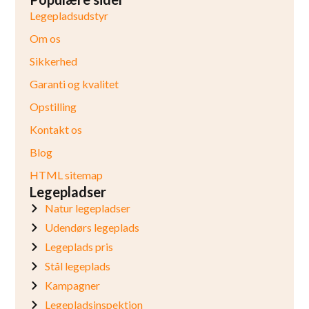
Legepladsudstyr
Om os
Sikkerhed
Garanti og kvalitet
Opstilling
Kontakt os
Blog
HTML sitemap
Legepladser
Natur legepladser
Udendørs legeplads
Legeplads pris
Stål legeplads
Kampagner
Legepladsinspektion