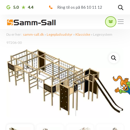
5.0
4.4
Ring til os på 86 10 11 12
Du er her:
samm-sall.dk
»
Legepladsudstyr
»
Klassiske
»
Legesystem
97206-00