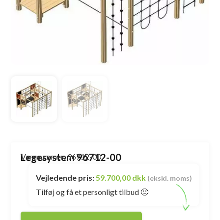
Legesystem 96712-00
Varenummer: 96712-00
Vejledende pris:
59.700,00 dkk
(ekskl. moms)
Tilføj og få et personligt tilbud 🙂