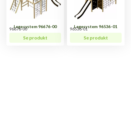
Legesystem 96676-00
Legesystem 96536-01
96676-00
96536-01
Se produkt
Se produkt
Har du spørgsmål til
Legesystem 96712-00?
Vi ved, at hvert produkt har sine unikke egenskaber
og funktioner, og der kan altid opstå spørgsmål.
Uanset hvad du måtte undre dig over vedrørende