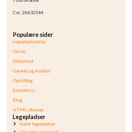
Cvr: 26632544
Populære sider
Legepladsudstyr
Om os
Sikkerhed
Garanti og kvalitet
Opstilling
Kontakt os
Blog
HTML sitemap
Legepladser
Natur legepladser
Udendørs legeplads