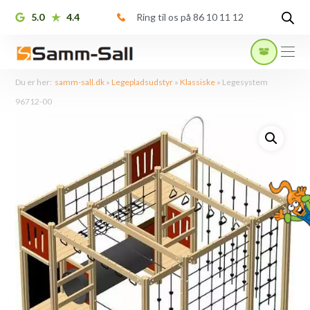
5.0
4.4
Ring til os på 86 10 11 12
Du er her:
samm-sall.dk
»
Legepladsudstyr
»
Klassiske
»
Legesystem
96712-00