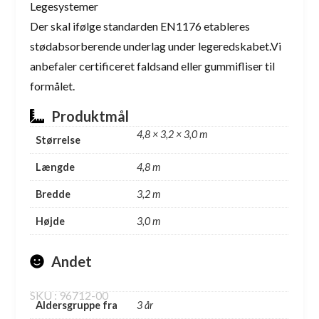
Legesystemer
Der skal ifølge standarden EN1176 etableres
stødabsorberende underlag under legeredskabet.Vi
anbefaler certificeret faldsand eller gummifliser til
formålet.
Produktmål
4,8 × 3,2 × 3,0 m
Størrelse
Længde
4,8 m
Bredde
3,2 m
Højde
3,0 m
Andet
SKU : 96712-00
Aldersgruppe fra
3 år