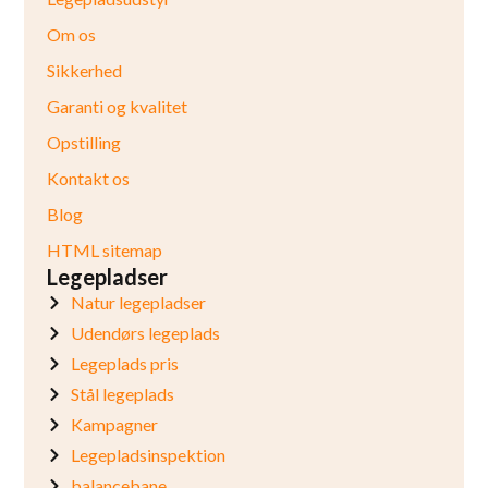
Om os
Sikkerhed
Garanti og kvalitet
Opstilling
Kontakt os
Blog
HTML sitemap
Legepladser
Natur legepladser
Udendørs legeplads
Legeplads pris
Stål legeplads
Kampagner
Legepladsinspektion
balancebane