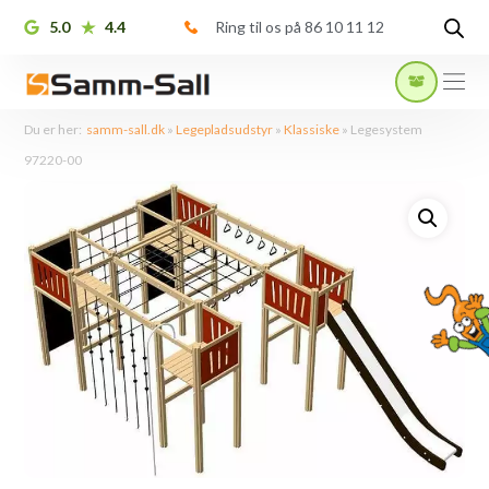
5.0
4.4
Ring til os på 86 10 11 12
Du er her:
samm-sall.dk
»
Legepladsudstyr
»
Klassiske
»
Legesystem
97220-00