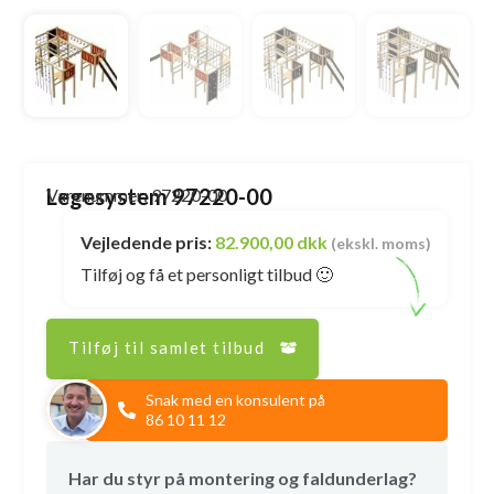
Legesystem 97220-00
Varenummer: 97220-00
Vejledende pris:
82.900,00 dkk
(ekskl. moms)
Tilføj og få et personligt tilbud 🙂
Tilføj til samlet tilbud
Snak med en konsulent på
86 10 11 12
Har du styr på montering og faldunderlag?