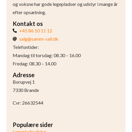
og voksne har gode legepladser og udstyr i mange år
efter opsætning.
Kontakt os
+45 86 10 11 12
salg@samm-sall.dk
Telefontider:
Mandag til torsdag: 08.30 – 16.00
Fredag: 08.30 – 14.00
Adresse
Borupvej 1
7330 Brande
Cvr: 26632544
Populære sider
Legepladsudstyr