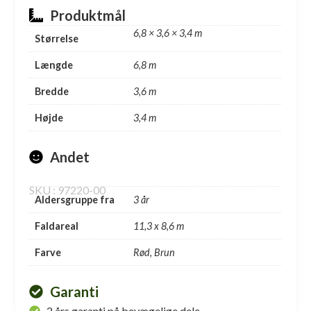
Produktmål
6,8 × 3,6 × 3,4 m
Størrelse
Længde
6,8 m
Bredde
3,6 m
Højde
3,4 m
Andet
SKU : 97220-00
Aldersgruppe fra
3 år
Faldareal
11,3 x 8,6 m
Farve
Rød, Brun
Garanti
2 års garanti på bevægelige dele