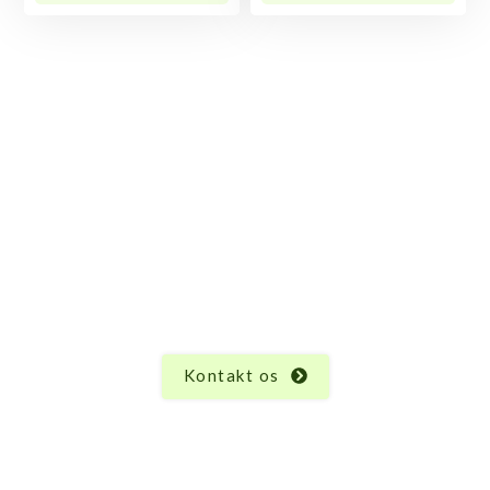
Har du spørgsmål til
Legesystem 97220-00?
Vi ved, at hvert produkt har sine unikke egenskaber
og funktioner, og der kan altid opstå spørgsmål.
Uanset hvad du måtte undre dig over vedrørende
Legesystem 97220-00, er vi her for at hjælpe.
Kontakt os