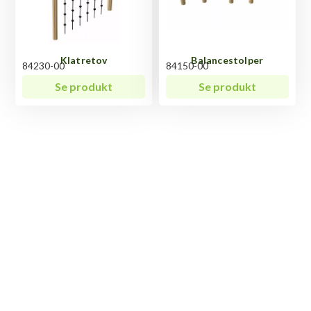
Klatretov
Balancestolper
84230-00
84150-00
Se produkt
Se produkt
Har du spørgsmål til
Balancebane robinia?
Vi ved, at hvert produkt har sine unikke egenskaber
og funktioner, og der kan altid opstå spørgsmål.
Uanset hvad du måtte undre dig over vedrørende