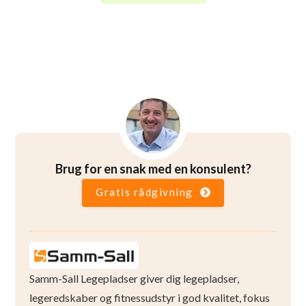
Brug for en snak med en konsulent?
Gratis rådgivning
Samm-Sall Legepladser giver dig legepladser,
legeredskaber og fitnessudstyr i god kvalitet, fokus