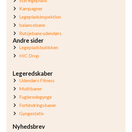
Stål legeplads
Kampagner
Legepladsinspektion
balancebane
Rutsjebane udendørs
Andre sider
Legepladsbutikken
HIC Drop
Legeredskaber
Udendørs Fitness
Multibaner
Fugleredegynge
Forhindringsbaner
Gyngestativ
Nyhedsbrev