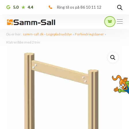
5.0
4.4
Ring til os på 86 10 11 12
Du er her:
samm-sall.dk
»
Legepladsudstyr
»
Forhindringsbaner
»
Klatreribbe med 2 trin