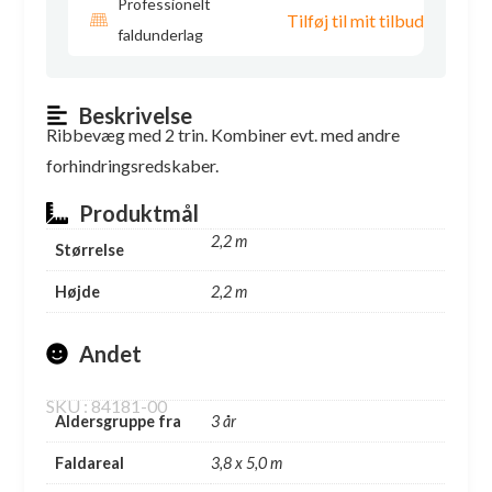
Professionelt
Tilføj til mit tilbud
faldunderlag
Beskrivelse
Ribbevæg med 2 trin. Kombiner evt. med andre
forhindringsredskaber.
Produktmål
2,2 m
Størrelse
Højde
2,2 m
Andet
SKU : 84181-00
Aldersgruppe fra
3 år
Faldareal
3,8 x 5,0 m