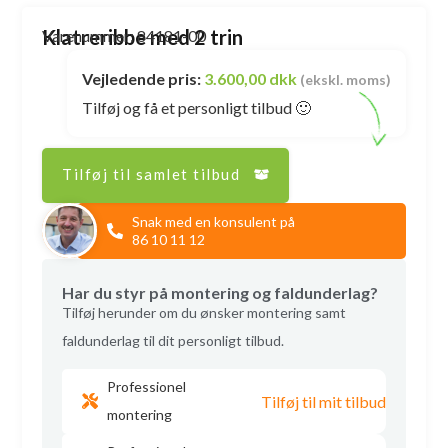
Klatreribbe med 2 trin
Varenummer: 84181-00
Vejledende pris:
3.600,00 dkk
(ekskl. moms)
Tilføj og få et personligt tilbud 🙂
Tilføj til samlet tilbud
Snak med en konsulent på
86 10 11 12
Har du styr på montering og faldunderlag?
Tilføj herunder om du ønsker montering samt
faldunderlag til dit personligt tilbud.
Professionel
Tilføj til mit tilbud
montering