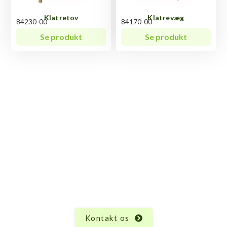
Klatretov
Klatrevæg
84230-00
84170-00
Se produkt
Se produkt
Har du spørgsmål til
Klatreribbe med 2 trin?
Vi ved, at hvert produkt har sine unikke egenskaber
og funktioner, og der kan altid opstå spørgsmål.
Uanset hvad du måtte undre dig over vedrørende
Klatreribbe med 2 trin, er vi her for at hjælpe.
Kontakt os