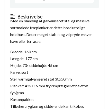
Beskrivelse
Med en blanding af galvaniseret stål og massive
sortmalede træplanker er dette bord utroligt
holdbart. Det er meget stabilt og vil pryde enhver
have eller terrasse.
Bredde: 160 cm
Længde: 177 cm
Højde: 73/ siddehøjde 45 cm
Farve: sort
Stel: varmgalvaniseret stål 30x50mm
Planker: 42×116 mm trykimprægneret nåletræ
fyr/gran
Kartonpakket
Tilbehør: ryglæn og sidde-ende kan tilkøbes