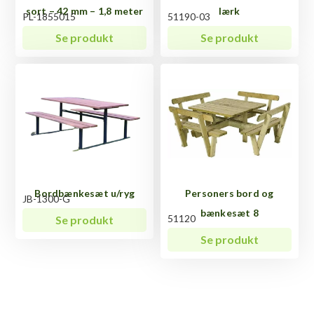
sort – 42 mm – 1,8 meter
lærk
PL-1855015
51190-03
Se produkt
Se produkt
Bordbænkesæt u/ryg
Personers bord og
JB-1300-G
bænkesæt 8
51120
Se produkt
Se produkt