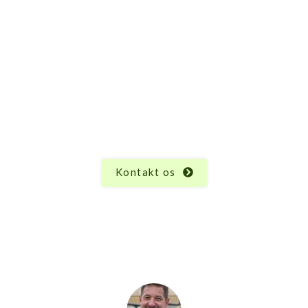
Har du spørgsmål til Basic
bordbænkesæt – sort?
Vi ved, at hvert produkt har sine unikke egenskaber
og funktioner, og der kan altid opstå spørgsmål.
Uanset hvad du måtte undre dig over vedrørende
Basic bordbænkesæt – sort, er vi her for at hjælpe.
Kontakt os