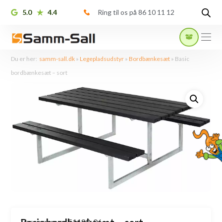
5.0
4.4
Ring til os på 86 10 11 12
Du er her:
samm-sall.dk
»
Legepladsudstyr
»
Bordbænkesæt
»
Basic
bordbænkesæt – sort
Varenummer: 51180-06