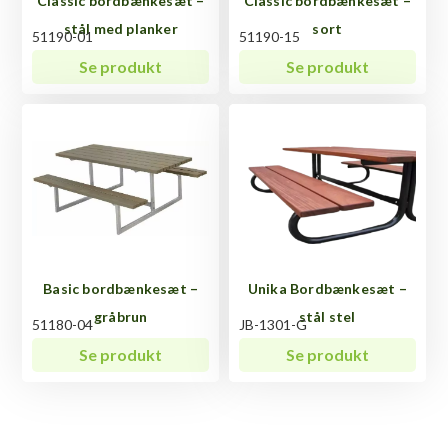
Classic bordbænkesæt –
Classic bordbænkesæt –
stål med planker
sort
51190-01
51190-15
Se produkt
Se produkt
Basic bordbænkesæt –
Unika Bordbænkesæt –
gråbrun
stål stel
51180-04
JB-1301-G
Se produkt
Se produkt