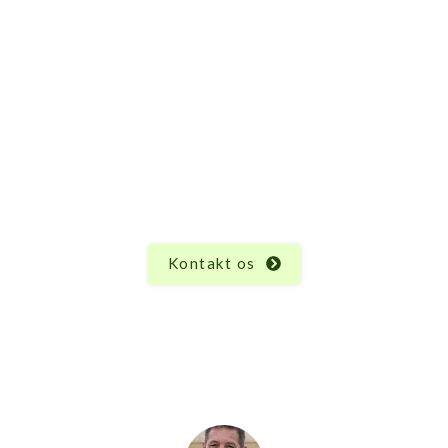
Har du spørgsmål til Basic
bordbænkesæt – plast?
Vi ved, at hvert produkt har sine unikke egenskaber
og funktioner, og der kan altid opstå spørgsmål.
Uanset hvad du måtte undre dig over vedrørende
Basic bordbænkesæt – plast, er vi her for at hjælpe.
Kontakt os