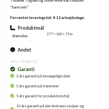
Tilbehør: ryglæn og sidde-ende kan tilkøbes
“Saml selv”
Forventet leveringstid: 4-12 arbejdsdage
Produktmål
177 × 160 × 73 m
Størrelse
Andet
SKU : 51180-25
Garanti
2 års garanti på bevægelige dele
5 års garanti på træemner
5 års garanti for produktionsfejl
15 års garanti på alle limtræes stolper og