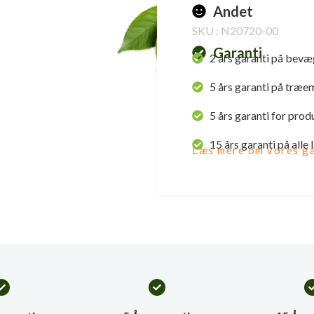
Andet
SKU : N20720-00
Garanti
2 års garanti på bevæ
5 års garanti på træe
5 års garanti for prod
15 års garanti på alle
Læs mere om vores ga