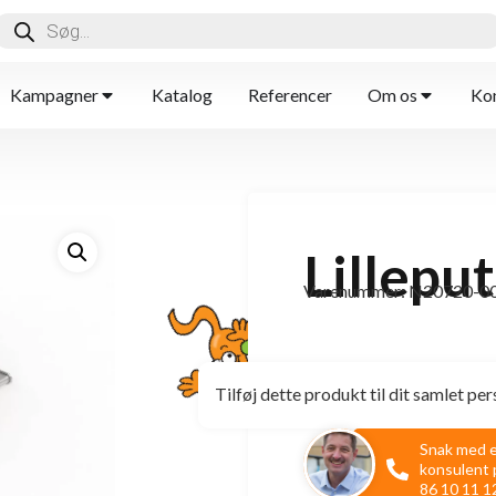
Kampagner
Katalog
Referencer
Om os
Kon
Lillepu
Varenummer: N20720-0
Tilføj dette produkt til dit samlet per
Snak med 
konsulent 
86 10 11 1