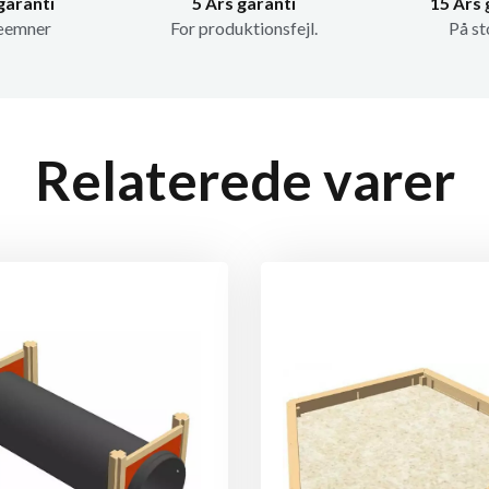
garanti
5 Års garanti
15 Års 
æemner
For produktionsfejl.
På st
Relaterede varer