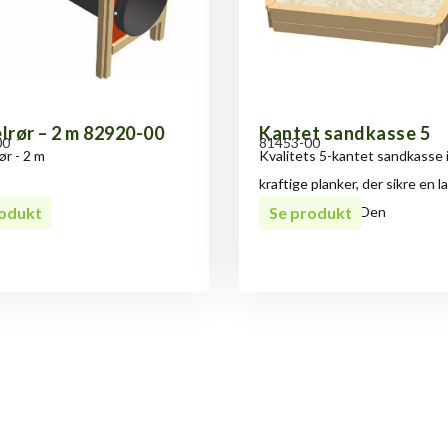
lrør – 2 m 82920-00
Kantet sandkasse 5
00
81453-00
ør - 2 m
Kvalitets 5-kantet sandkasse 
kraftige planker, der sikre en l
rodukt
holdbarhedstid. Den
Se produkt