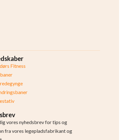
edskaber
ørs Fitness
ibaner
eredegynge
ndringsbaner
stativ
sbrev
dig vores nyhedsbrev for tips og
ion fra vores legepladsfabrikant og
t.