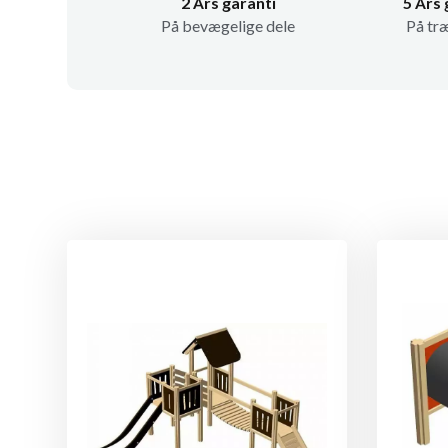
2 Års garanti
5 Års 
På bevægelige dele
På tr