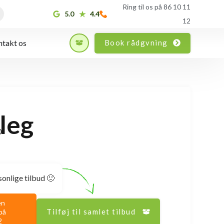
Ring til os på 86 10 11
5.0
4.4
12
Book rådgvning
takt os
tleg
0
sonlige tilbud 🙂
en
Tilføj til samlet tilbud
på
2