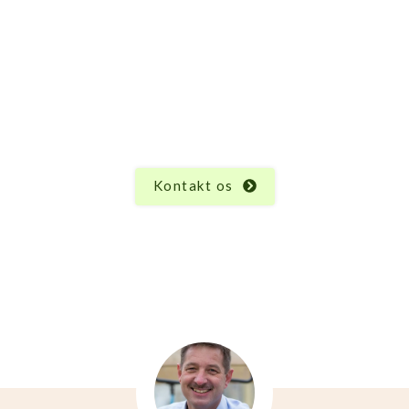
 spørgsmål til Lille
odukt har sine unikke egenskaber og funktioner, og
hvad du måtte undre dig over vedrørende Lilleputle
hjælpe.
Kontakt os