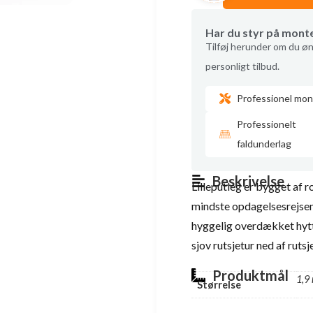
Har du styr på mont
Tilføj herunder om du øn
personligt tilbud.
Professionel mon
Professionelt
faldunderlag
Beskrivelse
Lilleputleg er bygget af r
mindste opdagelsesrejsend
hyggelig overdækket hytte
sjov rutsjetur ned af ruts
Produktmål
1,9
Størrelse