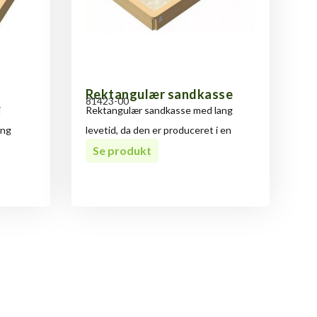
Rektangulær sandkasse
81423-00
i
Rektangulær sandkasse med lang
ang
levetid, da den er produceret i en
Se produkt