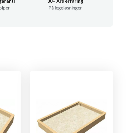
garanti
30+ Års erfaring
olper
På legeløsninger