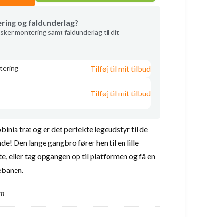
ering og faldunderlag?
sker montering samt faldunderlag til dit
Tilføj til mit tilbud
tering
Tilføj til mit tilbud
obinia træ og er det perfekte legeudstyr til de
e! Den lange gangbro fører hen til en lille
, eller tag opgangen op til platformen og få en
jebanen.
 m