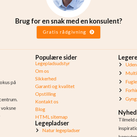
Brug for en snak med en konsulent?
Gratis rådgivning
Populære sider
Leger
Legepladsudstyr
Udend
Om os
Mult
Sikkerhed
Fugl
fokus på
Garanti og kvalitet
Forhi
Opstilling
Gynge
centrum.
Kontakt os
og voksne
Blog
Nyhed
r
HTML sitemap
Tilmeld 
Legepladser
inspirat
Natur legepladser
konsulen