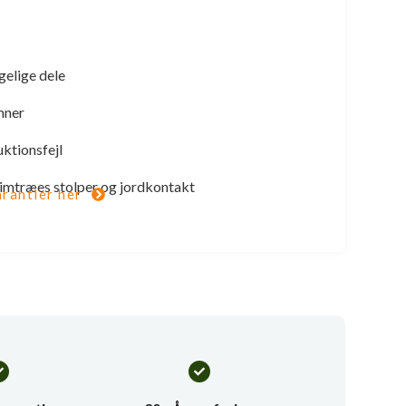
gelige dele
mner
uktionsfejl
 limtræes stolper og jordkontakt
rantier her