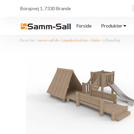
Borupvej 1, 7330 Brande
Forside
Produkter
Du er her:
samm-sall.dk
»
Legepladsudstyr
»
Natur
»
Lilleputleg