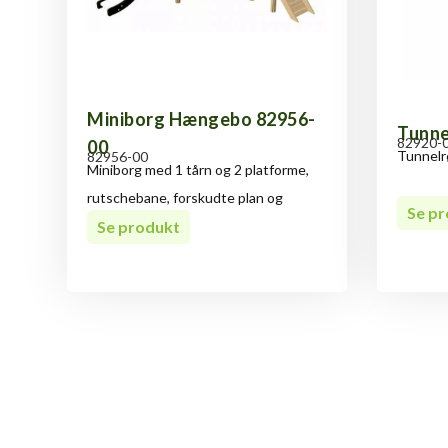
Miniborg Hængebo 82956-
Tunne
82920-
00
Tunnelr
82956-00
Miniborg med 1 tårn og 2 platforme,
rutschebane, forskudte plan og
Se p
Se produkt