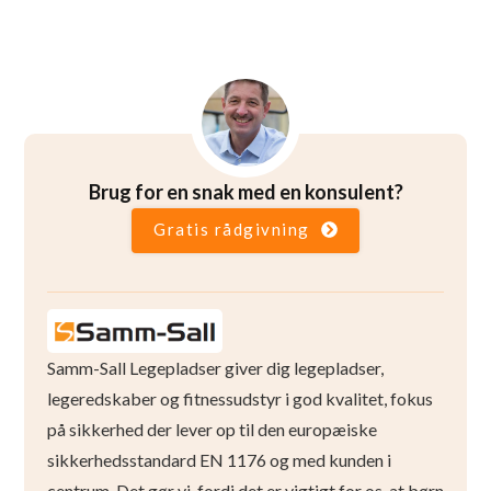
Brug for en snak med en konsulent?
Gratis rådgivning
Samm-Sall Legepladser giver dig legepladser,
legeredskaber og fitnessudstyr i god kvalitet, fokus
på sikkerhed der lever op til den europæiske
sikkerhedsstandard EN 1176 og med kunden i
centrum. Det gør vi, fordi det er vigtigt for os, at børn