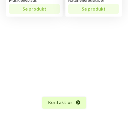
Musiklegeplads
Naturlegeredskaber
Se produkt
Se produkt
Har du spørgsmål til Løve?
Vi ved, at hvert produkt har sine unikke egenskaber
og funktioner, og der kan altid opstå spørgsmål.
Uanset hvad du måtte undre dig over vedrørende
Løve, er vi her for at hjælpe.
Kontakt os