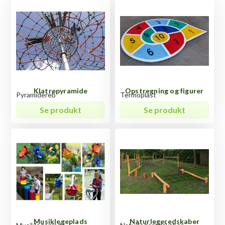
Klatrepyramide
Opstregning og figurer
Pyramidereb
Termoplast
Se produkt
Se produkt
Musiklegeplads
Naturlegeredskaber