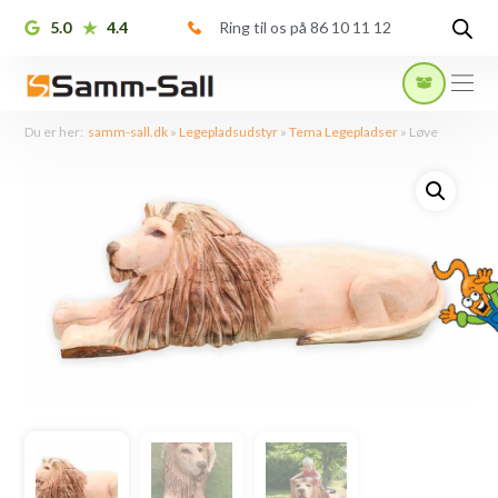
5.0
4.4
Ring til os på 86 10 11 12
Du er her:
samm-sall.dk
»
Legepladsudstyr
»
Tema Legepladser
»
Løve