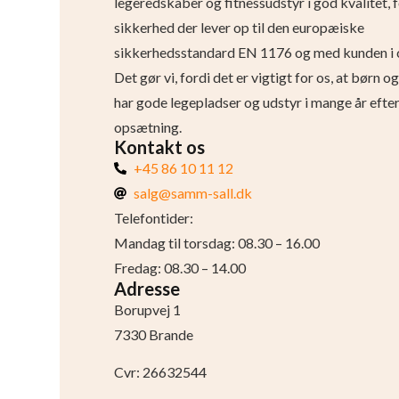
legeredskaber og fitnessudstyr i god kvalitet, 
sikkerhed der lever op til den europæiske
sikkerhedsstandard EN 1176 og med kunden i 
Det gør vi, fordi det er vigtigt for os, at børn 
har gode legepladser og udstyr i mange år efte
opsætning.
Kontakt os
+45 86 10 11 12
salg@samm-sall.dk
Telefontider:
Mandag til torsdag: 08.30 – 16.00
Fredag: 08.30 – 14.00
Adresse
Borupvej 1
7330 Brande
Cvr: 26632544