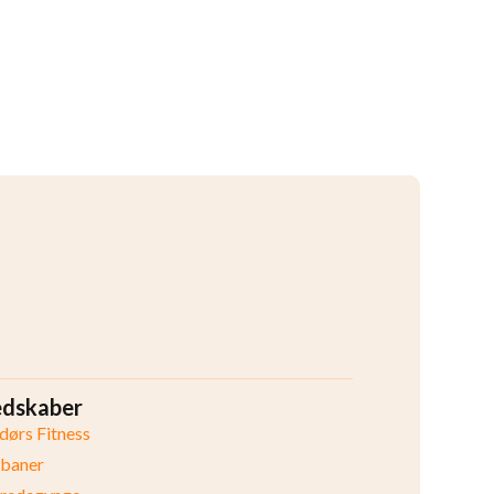
edskaber
ørs Fitness
ibaner