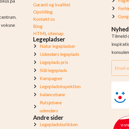
Fugl
fokus på
Garanti og kvalitet
Forhi
Opstilling
Gynge
centrum.
Kontakt os
og voksne
Blog
Nyhed
r
HTML sitemap
Tilmeld 
Legepladser
inspirat
Natur legepladser
konsulen
Udendørs legeplads
Legeplads pris
Stål legeplads
Kampagner
Legepladsinspektion
balancebane
Rutsjebane
udendørs
Andre sider
Legepladsbutikken