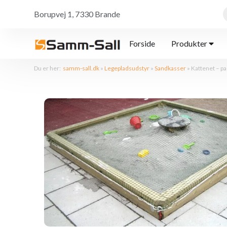
Borupvej 1, 7330 Brande
Forside
Produkter
Du er her:
samm-sall.dk
»
Legepladsudstyr
»
Sandkasser
»
Kattenet – pa