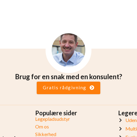
Brug for en snak med en konsulent?
Gratis rådgivning
Populære sider
Leger
Legepladsudstyr
Udend
Om os
Mult
Sikkerhed