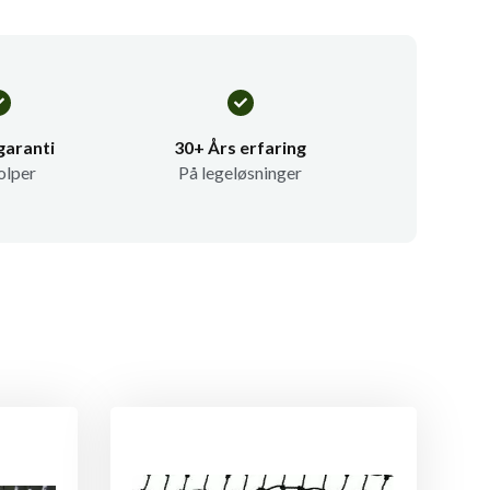
garanti
30+ Års erfaring
olper
På legeløsninger