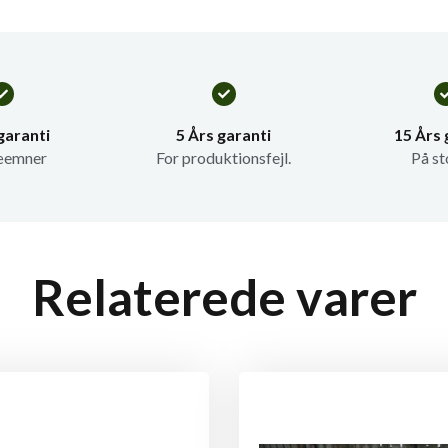
garanti
5 Års garanti
15 Års 
æemner
For produktionsfejl.
På st
Relaterede varer