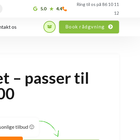
Ring til os på 86 10 11
5.0
4.4
12
Book rådgvning
takt os
t – passer til
00
sonlige tilbud 🙂