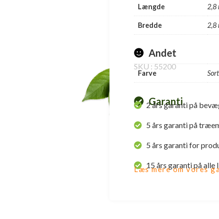
Længde
2,8
Bredde
2,8
Andet
SKU : 55200
Farve
Sort
Garanti
2 års garanti på bevæ
5 års garanti på træe
5 års garanti for prod
15 års garanti på alle
Læs mere om vores ga