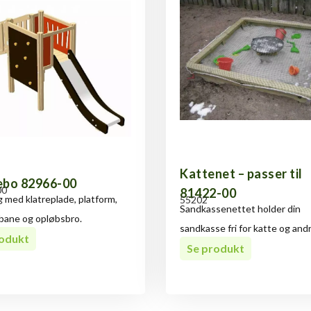
Kattenet – passer til
ebo 82966-00
00
81422-00
 med klatreplade, platform,
55202
Sandkassenettet holder din
bane og opløbsbro.
sandkasse fri for katte og andr
rodukt
Se produkt