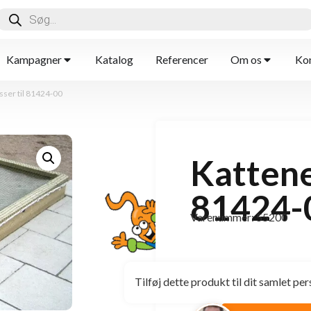
Kampagner
Katalog
Referencer
Om os
Kon
sser til 81424-00
Kattene
81424-
Varenummer: 55200
Tilføj dette produkt til dit samlet per