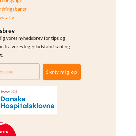
eredegynge
ndringsbaner
stativ
sbrev
dig vores nyhedsbrev for tips og
ion fra vores legepladsfabrikant og
t.
Skriv mig op