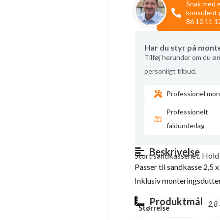
Snak med 
konsulent 
86 10 11 1
Har du styr på mont
Tilføj herunder om du øn
personligt tilbud.
Professionel mon
Professionelt
faldunderlag
Beskrivelse
Stort sandkassenet. Hold 
Passer til sandkasse 2,5 x
Inklusiv monteringsdutter
Produktmål
2,8 
Størrelse