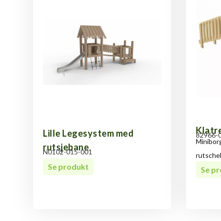
Klatr
Lille Legesystem med
82966-
Miniborg
rutsjebane
N0102-015-001
rutsche
Se produkt
Se p