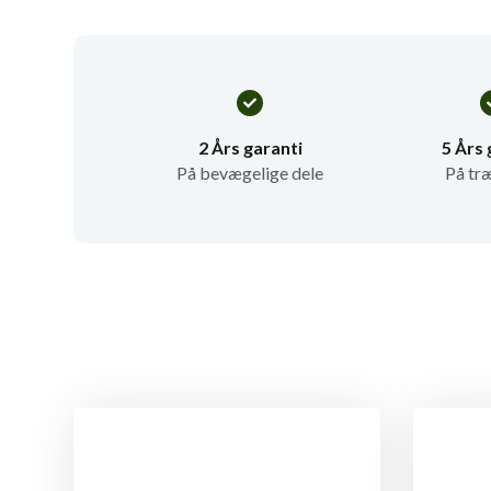
2 Års garanti
5 Års 
På bevægelige dele
På tr