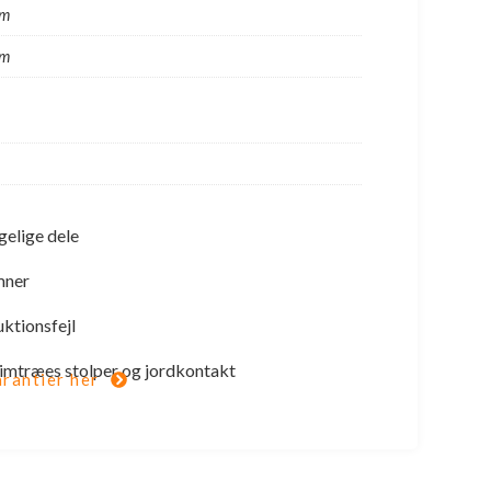
 m
 m
gelige dele
mner
uktionsfejl
 limtræes stolper og jordkontakt
rantier her