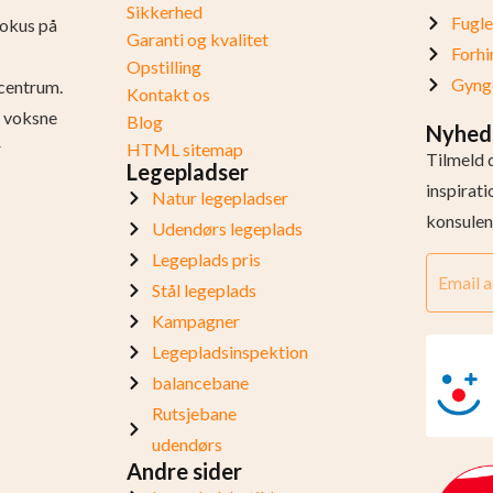
Sikkerhed
Fugl
fokus på
Garanti og kvalitet
Forhi
Opstilling
Gynge
centrum.
Kontakt os
og voksne
Blog
Nyhed
r
HTML sitemap
Tilmeld 
Legepladser
inspirat
Natur legepladser
konsulen
Udendørs legeplads
Legeplads pris
Stål legeplads
Kampagner
Legepladsinspektion
balancebane
Rutsjebane
udendørs
Andre sider