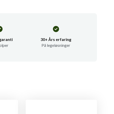
garanti
30+ Års erfaring
olper
På legeløsninger