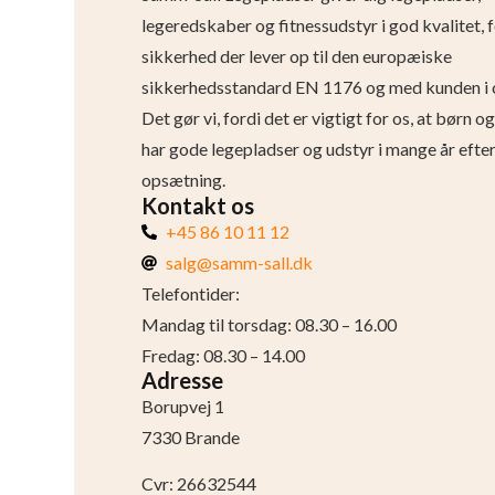
legeredskaber og fitnessudstyr i god kvalitet, 
sikkerhed der lever op til den europæiske
sikkerhedsstandard EN 1176 og med kunden i 
Det gør vi, fordi det er vigtigt for os, at børn 
har gode legepladser og udstyr i mange år efte
opsætning.
Kontakt os
+45 86 10 11 12
salg@samm-sall.dk
Telefontider:
Mandag til torsdag: 08.30 – 16.00
Fredag: 08.30 – 14.00
Adresse
Borupvej 1
7330 Brande
Cvr: 26632544