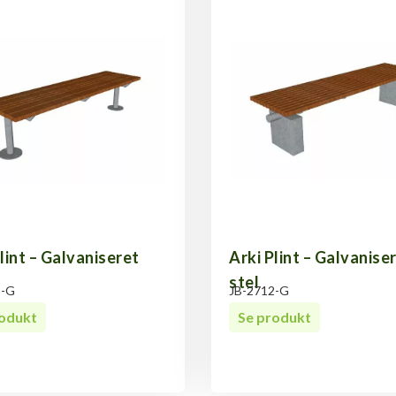
lint – Galvaniseret
Arki Plint – Galvanise
stel
1-G
JB-2712-G
rodukt
Se produkt