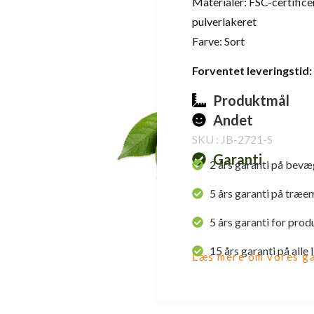
Materialer: FSC-certifice
pulverlakeret
Farve: Sort
Forventet leveringstid:
Produktmål
Andet
SKU : JB-2721-S
Garanti
2 års garanti på bevæ
5 års garanti på træe
5 års garanti for prod
15 års garanti på alle
Læs mere om vores ga