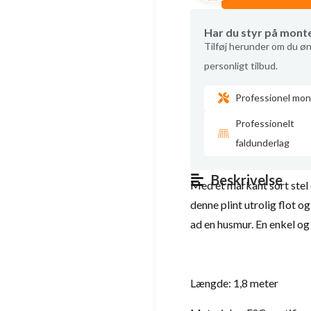
Har du styr på mont
Tilføj herunder om du øn
personligt tilbud.
Professionel mon
Professionelt
faldunderlag
Beskrivelse
Med et markant sort stel
denne plint utrolig flot o
ad en husmur. En enkel og
Længde: 1,8 meter