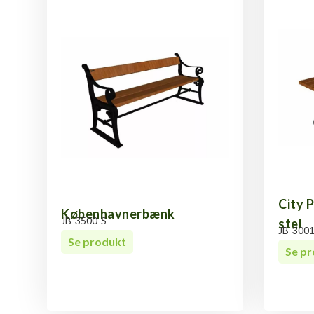
City P
Københavnerbænk
JB-3500-S
stel
JB-300
Se produkt
Se p