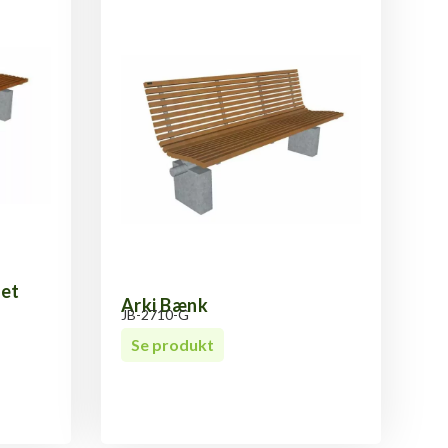
ret
Arki Bænk
JB-2710-G
Se produkt