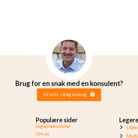
Brug for en snak med en konsulent?
Gratis rådgivning
Populære sider
Leger
Legepladsudstyr
Udend
Om os
Mult