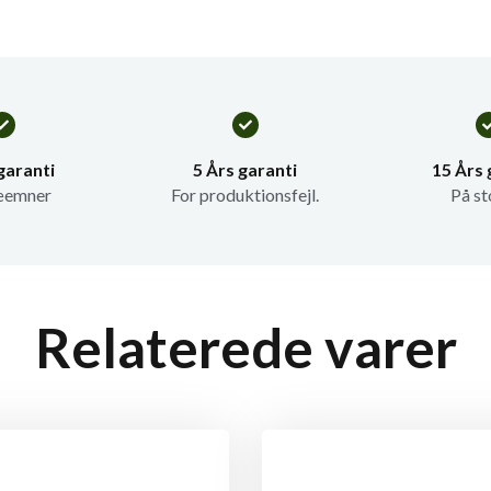
garanti
5 Års garanti
15 Års 
æemner
For produktionsfejl.
På st
Relaterede varer