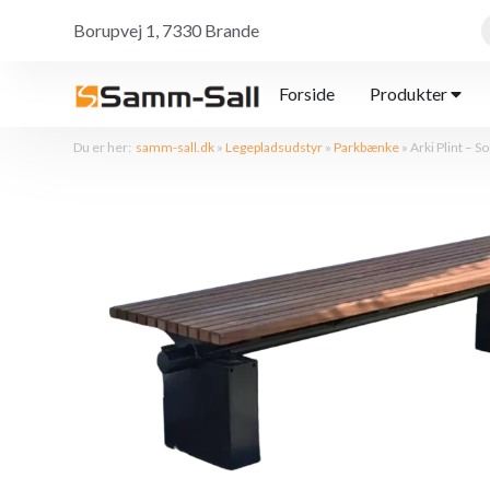
Borupvej 1, 7330 Brande
Forside
Produkter
Du er her:
samm-sall.dk
»
Legepladsudstyr
»
Parkbænke
»
Arki Plint – So