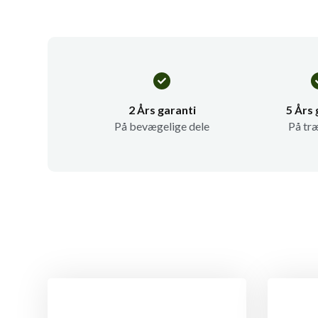
2 Års garanti
5 Års 
På bevægelige dele
På tr