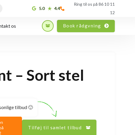
Ring til os på 86 10 11
5.0
4.4
12
Book rådgvning
takt os
nt – Sort stel
sonlige tilbud 🙂
en
Tilføj til samlet tilbud
på
2