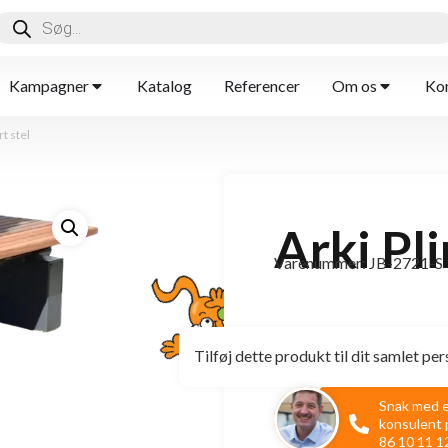
Kampagner
Katalog
Referencer
Om os
Kon
rt stel
Arki Pli
Varenummer: JB-2721-S
Tilføj dette produkt til dit samlet per
Snak med 
konsulent 
86 10 11 1