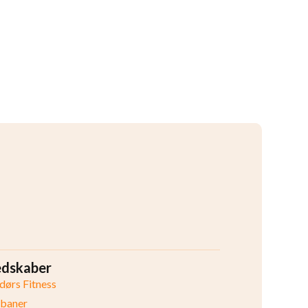
edskaber
ørs Fitness
ibaner