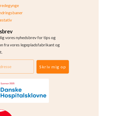
eredegynge
ndringsbaner
stativ
sbrev
dig vores nyhedsbrev for tips og
ion fra vores legepladsfabrikant og
t.
Skriv mig op