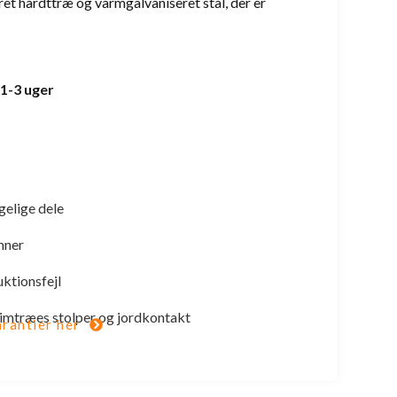
ret hårdttræ og varmgalvaniseret stål, der er
 1-3 uger
gelige dele
mner
uktionsfejl
 limtræes stolper og jordkontakt
rantier her