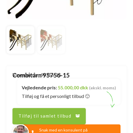
Combitårn 95756-15
Varenummer: 95756-15
Vejledende pris:
55.000,00 dkk
(ekskl. moms)
Tilføj og få et personligt tilbud 🙂
Tilføj til samlet tilbud
Snak med en konsulent på