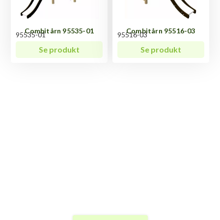
Combitårn 95535-01
Combitårn 95516-03
95535-01
95516-03
Se produkt
Se produkt
Har du spørgsmål til
Combitårn 95756-15?
Vi ved, at hvert produkt har sine unikke egenskaber
og funktioner, og der kan altid opstå spørgsmål.
Uanset hvad du måtte undre dig over vedrørende
Combitårn 95756-15, er vi her for at hjælpe.