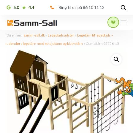
5.0
4.4
Ring til os på 86 10 11 12
Du er her:
samm-sall.dk
»
Legepladsudstyr
»
Legetårn til legeplads –
udendørs legetårn med rutsjebane og klatretårn
»
Combitårn 95756-15