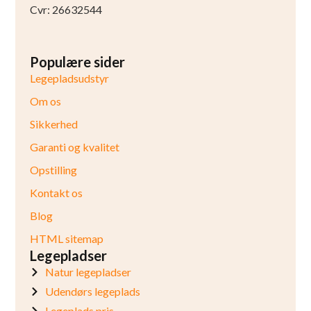
Cvr: 26632544
Populære sider
Legepladsudstyr
Om os
Sikkerhed
Garanti og kvalitet
Opstilling
Kontakt os
Blog
HTML sitemap
Legepladser
Natur legepladser
Udendørs legeplads
Legeplads pris