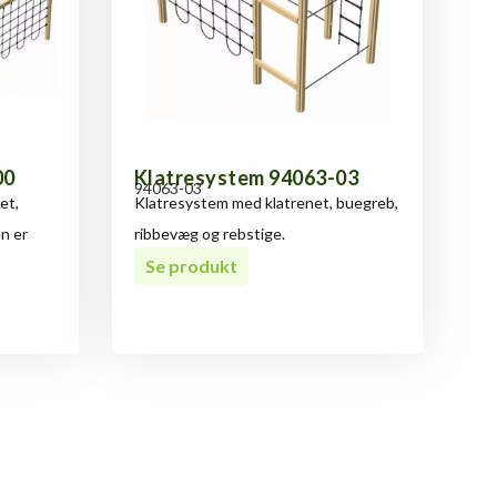
00
Klatresystem 94063-03
94063-03
et,
Klatresystem med klatrenet, buegreb,
en er
ribbevæg og rebstige.
Se produkt