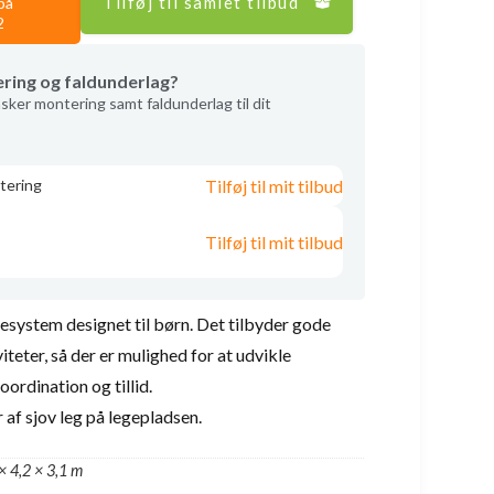
Tilføj til samlet tilbud
på
2
ering og faldunderlag?
sker montering samt faldunderlag til dit
Tilføj til mit tilbud
tering
Tilføj til mit tilbud
resystem designet til børn. Det tilbyder gode
teter, så der er mulighed for at udvikle
ordination og tillid.
 af sjov leg på legepladsen.
× 4,2 × 3,1 m