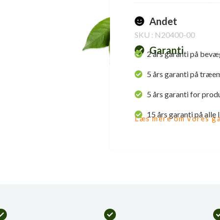
Andet
SKU : N20400-00
Garanti
2 års garanti på bevæ
5 års garanti på træe
5 års garanti for prod
15 års garanti på alle
Læs mere om vores ga