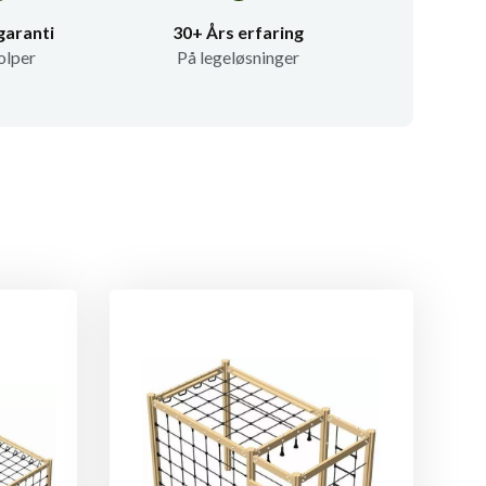
garanti
30+ Års erfaring
olper
På legeløsninger