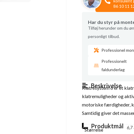
konsulent 
86 10 11 1
Har du styr på mont
Tilføj herunder om du øn
personligt tilbud.
Professionel mon
Professionelt
faldunderlag
Beskrivelse
Klatresystem 6 er et klat
klatremuligheder og aktivi
motoriske færdigheder, ko
Samtidig giver det masser
Produktmål
6,7 
Størrelse