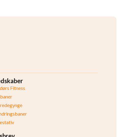
edskaber
ørs Fitness
ibaner
eredegynge
ndringsbaner
stativ
sbrev