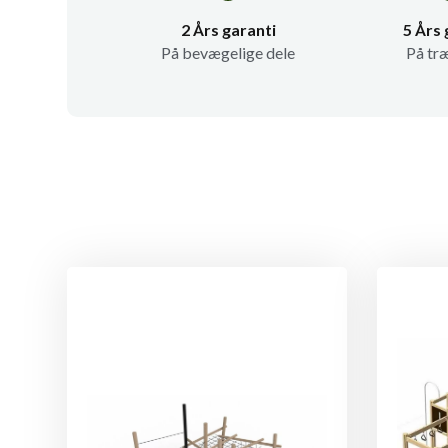
2 Års garanti
5 Års 
På bevægelige dele
På tr