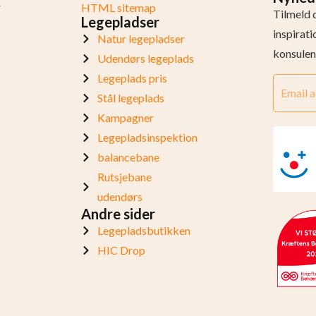
r
HTML sitemap
Tilmeld 
Legepladser
inspirat
Natur legepladser
konsulen
Udendørs legeplads
Legeplads pris
Stål legeplads
Kampagner
Legepladsinspektion
balancebane
Rutsjebane
udendørs
Andre sider
Legepladsbutikken
HIC Drop