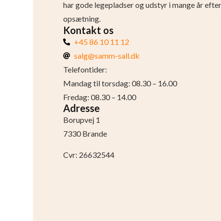
har gode legepladser og udstyr i mange år efte
opsætning.
Kontakt os
+45 86 10 11 12
salg@samm-sall.dk
Telefontider:
Mandag til torsdag: 08.30 – 16.00
Fredag: 08.30 – 14.00
Adresse
Borupvej 1
7330 Brande
Cvr: 26632544