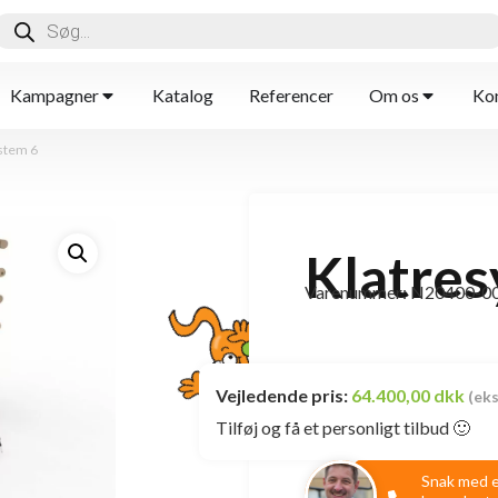
Kampagner
Katalog
Referencer
Om os
Kon
stem 6
Klatres
Varenummer: N20400-0
Vejledende pris:
64.400,00 dkk
(ek
Tilføj og få et personligt tilbud 🙂
Snak med 