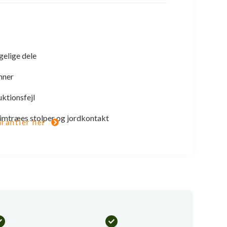
gelige dele
mner
uktionsfejl
 limtræes stolper og jordkontakt
rantier her