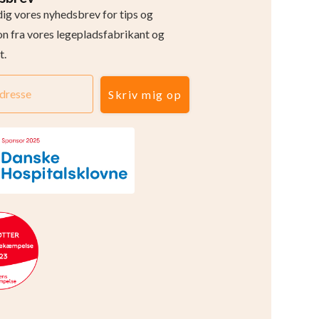
dig vores nyhedsbrev for tips og
ion fra vores legepladsfabrikant og
t.
Skriv mig op