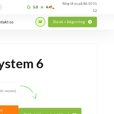
Ring til os på 86 10 11
5.0
4.4
12
Book rådgvning
takt os
ystem 6
0
skl. moms)
en