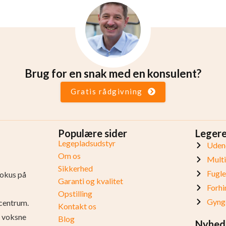
Brug for en snak med en konsulent?
Gratis rådgivning
Populære sider
Leger
Legepladsudstyr
Udend
Om os
Mult
Sikkerhed
Fugl
fokus på
Garanti og kvalitet
Forhi
Opstilling
Gynge
centrum.
Kontakt os
og voksne
Blog
Nyhed