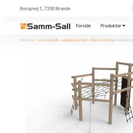
Borupvej 1, 7330 Brande
Forside
Produkter
Du er her:
samm-sall.dk
»
Legepladsudstyr
»
Klatresystemer
»
Klatresy