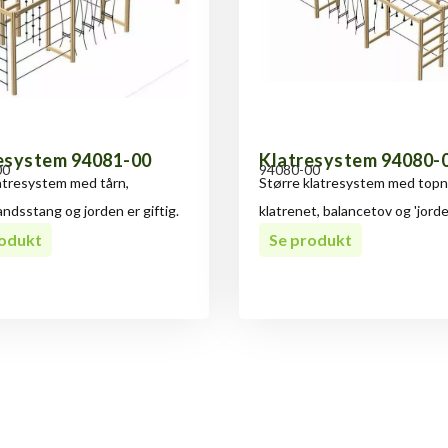
esystem 94081-00
Klatresystem 94080-
00
94080-00
latresystem med tårn,
Større klatresystem med topn
ndsstang og jorden er giftig.
klatrenet, balancetov og 'jord
 topnet
rodukt
giftig'.
Se produkt