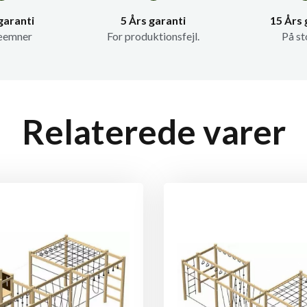
garanti
5 Års garanti
15 Års 
æemner
For produktionsfejl.
På st
Relaterede varer