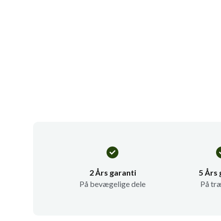
2 Års garanti
5 Års 
På bevægelige dele
På tr