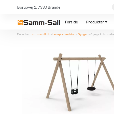
Borupvej 1, 7330 Brande
Forside
Produkter
Du er her:
samm-sall.dk
»
Legepladsudstyr
»
Gynger
»
Gynge Robinia d