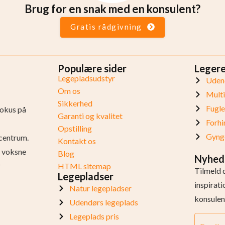
Brug for en snak med en konsulent?
Gratis rådgivning
Populære sider
Leger
Legepladsudstyr
Udend
Om os
Mult
Sikkerhed
Fugl
fokus på
Garanti og kvalitet
Forhi
Opstilling
Gynge
centrum.
Kontakt os
og voksne
Blog
Nyhed
r
HTML sitemap
Tilmeld 
Legepladser
inspirat
Natur legepladser
konsulen
Udendørs legeplads
Legeplads pris