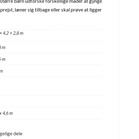
tørre børn udforske forskellige måder at gynge
rejst, læner sig tilbage eller skal prøve at ligger
× 4,2 × 2,8 m
3 m
5 m
 m
x 4,6 m
gelige dele