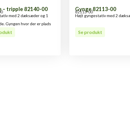
 – tripple 82140-00
Gynge 82113-00
00
82113-00
ativ med 2 dæksæder og 1
Højt gyngestativ med 2 dæks
e. Gyngen hvor der er plads
rodukt
Se produkt
spørgsmål til Gynge