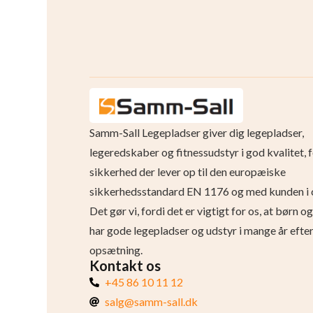
Samm-Sall Legepladser giver dig legepladser,
legeredskaber og fitnessudstyr i god kvalitet, 
sikkerhed der lever op til den europæiske
sikkerhedsstandard EN 1176 og med kunden i 
Det gør vi, fordi det er vigtigt for os, at børn 
har gode legepladser og udstyr i mange år efte
opsætning.
Kontakt os
+45 86 10 11 12
salg@samm-sall.dk