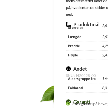
mens dæksædet lader de s
på, hvad enten de sidder op
ned.
Produktmål
2,6 
Størrelse
Længde
2,6
Bredde
4,2
Højde
2,4
Andet
SKU : N20228-00
Aldersgruppe fra
1 år
Faldareal
8,0 
Garanti
2 års garanti på bevæ