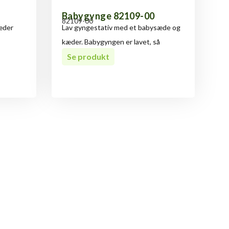
Babygynge 82109-00
82109-00
æder
Lav gyngestativ med et babysæde og
kæder. Babygyngen er lavet, så
Se produkt
 Robinia