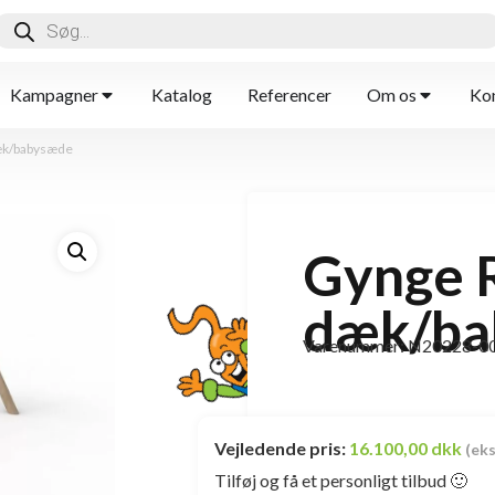
Kampagner
Katalog
Referencer
Om os
Kon
æk/babysæde
Gynge 
dæk/ba
Varenummer: N20228-0
Vejledende pris:
16.100,00 dkk
(ek
Tilføj og få et personligt tilbud 🙂