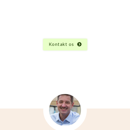
dæk/babysæde?
odukt har sine unikke egenskaber og funktioner, og
Uanset hvad du måtte undre dig over vedrørende G
dæk/babysæde, er vi her for at hjælpe.
Kontakt os