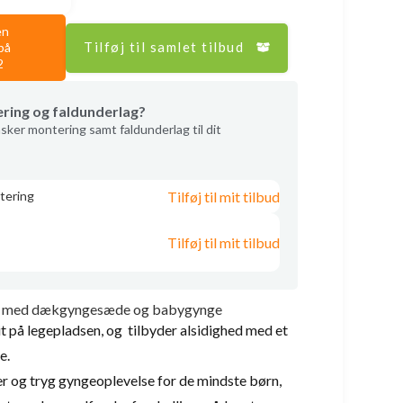
en
Tilføj til samlet tilbud
på
2
ering og faldunderlag?
sker montering samt faldunderlag til dit
Tilføj til mit tilbud
tering
Tilføj til mit tilbud
træ med dækgyngesæde og babygynge
it på legepladsen, og tilbyder alsidighed med et
e.
r og tryg gyngeoplevelse for de mindste børn,