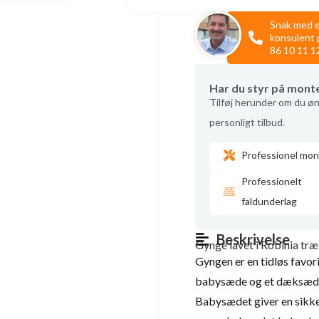
Snak med 
konsulent 
86 10 11 1
Har du styr på mont
Tilføj herunder om du øn
personligt tilbud.
Professionel mon
Professionelt
faldunderlag
Beskrivelse
Gynge lavet i Robinia 
Gyngen er en tidløs favor
babysæde og et dæksæd
Babysædet giver en sikke