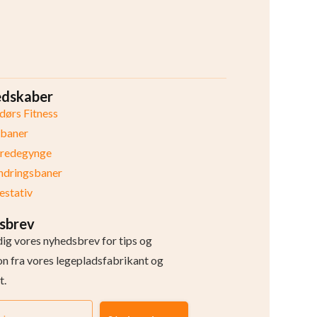
edskaber
ørs Fitness
ibaner
eredegynge
ndringsbaner
stativ
sbrev
dig vores nyhedsbrev for tips og
ion fra vores legepladsfabrikant og
t.