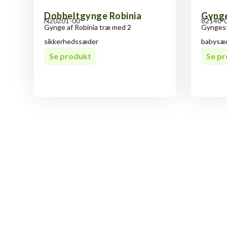
Dobbeltgynge Robinia
Gynge
N20201-00
82140-
Gynge af Robinia træ med 2
Gyngest
sikkerhedssæder
babysæd
Se produkt
Se p
Har du 