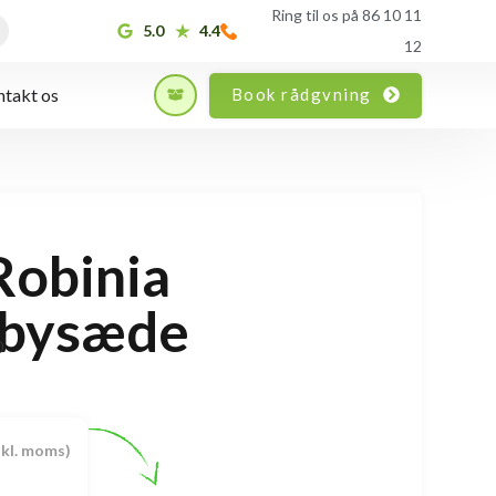
Ring til os på 86 10 11
5.0
4.4
12
Book rådgvning
takt os
Robinia
bysæde
0
skl. moms)