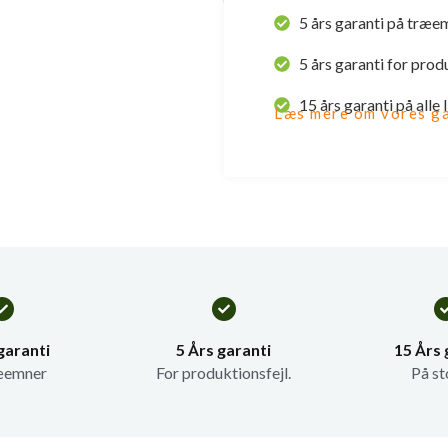
5 års garanti på træe
5 års garanti for prod
15 års garanti på alle
Læs mere om vores ga
garanti
5 Års garanti
15 Års 
æemner
For produktionsfejl.
På st