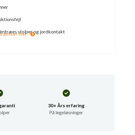
mner
uktionsfejl
 limtræes stolper og jordkontakt
rantier her
garanti
30+ Års erfaring
olper
På legeløsninger