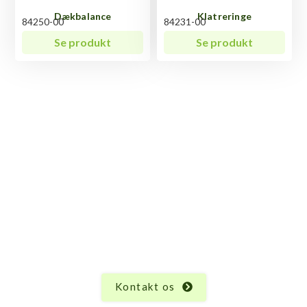
Dækbalance
Klatreringe
84250-00
84231-00
Se produkt
Se produkt
Har du spørgsmål til
Klatreruse?
Vi ved, at hvert produkt har sine unikke egenskaber
og funktioner, og der kan altid opstå spørgsmål.
Uanset hvad du måtte undre dig over vedrørende
Klatreruse, er vi her for at hjælpe.
Kontakt os