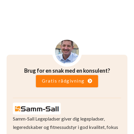
Brug for en snak med en konsulent?
Gratis rådgivning
Samm-Sall Legepladser giver dig legepladser,
legeredskaber og fitnessudstyr i god kvalitet, fokus