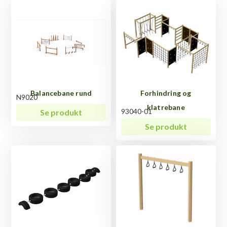
Balancebane rund
Forhindring og
N9020
klatrebane
93040-01
Se produkt
Se produkt