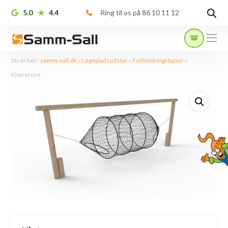
5.0
4.4
Ring til os på 86 10 11 12
Du er her:
samm-sall.dk
»
Legepladsudstyr
»
Forhindringsbaner
»
Klatreruse