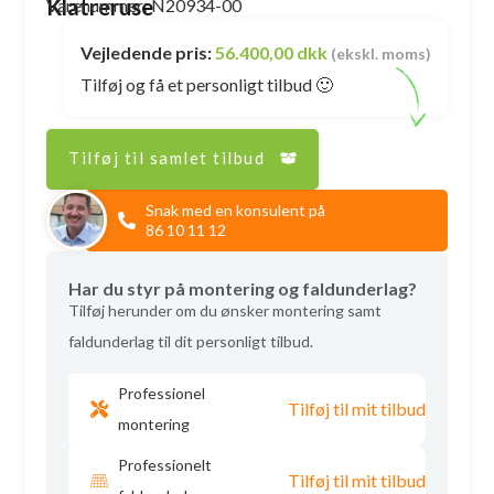
Klatreruse
Varenummer: N20934-00
Vejledende pris:
56.400,00 dkk
(ekskl. moms)
Tilføj og få et personligt tilbud 🙂
Tilføj til samlet tilbud
Snak med en konsulent på
86 10 11 12
Har du styr på montering og faldunderlag?
Tilføj herunder om du ønsker montering samt
faldunderlag til dit personligt tilbud.
Professionel
Tilføj til mit tilbud
montering
Professionelt
Tilføj til mit tilbud