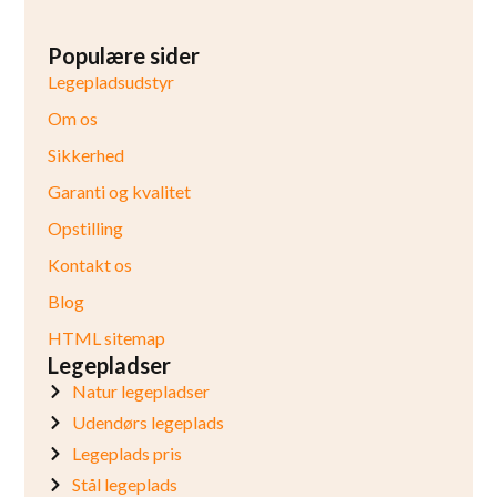
Populære sider
Legepladsudstyr
Om os
Sikkerhed
Garanti og kvalitet
Opstilling
Kontakt os
Blog
HTML sitemap
Legepladser
Natur legepladser
Udendørs legeplads
Legeplads pris
Stål legeplads