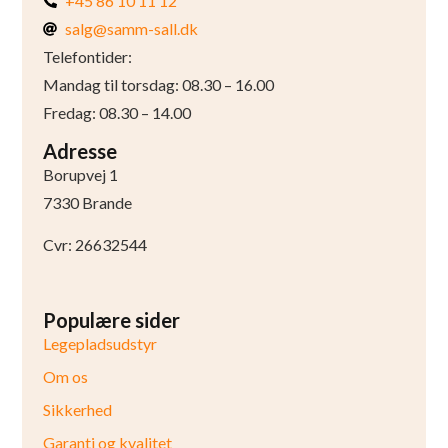
+45 86 10 11 12
salg@samm-sall.dk
Telefontider:
Mandag til torsdag: 08.30 – 16.00
Fredag: 08.30 – 14.00
Adresse
Borupvej 1
7330 Brande
Cvr: 26632544
Populære sider
Legepladsudstyr
Om os
Sikkerhed
Garanti og kvalitet