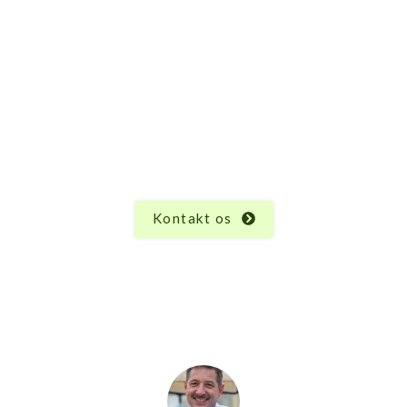
Har du spørgsmål til
Klatrevæg?
Vi ved, at hvert produkt har sine unikke egenskaber
og funktioner, og der kan altid opstå spørgsmål.
Uanset hvad du måtte undre dig over vedrørende
Klatrevæg, er vi her for at hjælpe.
Kontakt os