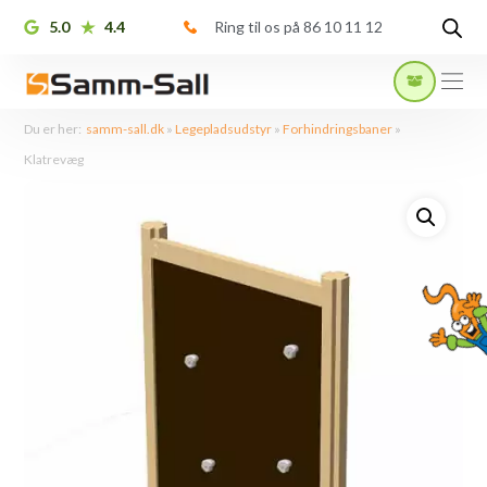
5.0
4.4
Ring til os på 86 10 11 12
Du er her:
samm-sall.dk
»
Legepladsudstyr
»
Forhindringsbaner
»
Klatrevæg