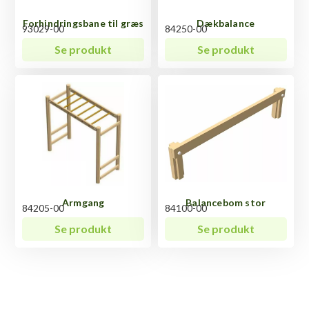
Forhindringsbane til græs
Dækbalance
93029-00
84250-00
Se produkt
Se produkt
Armgang
Balancebom stor
84205-00
84100-00
Se produkt
Se produkt