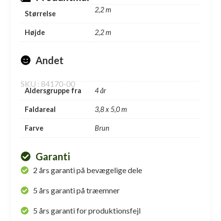
2,2 m
Størrelse
Højde
2,2 m
Andet
SKU : 84170-00
Aldersgruppe fra
4 år
Faldareal
3,8 x 5,0 m
Farve
Brun
Garanti
2 års garanti på bevægelige dele
5 års garanti på træemner
5 års garanti for produktionsfejl