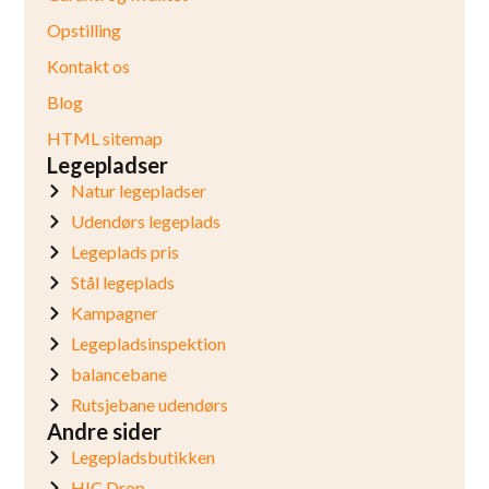
Opstilling
Kontakt os
Blog
HTML sitemap
Legepladser
Natur legepladser
Udendørs legeplads
Legeplads pris
Stål legeplads
Kampagner
Legepladsinspektion
balancebane
Rutsjebane udendørs
Andre sider
Legepladsbutikken
HIC Drop