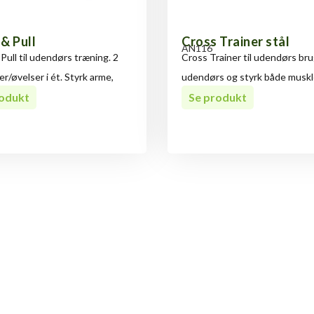
 & Pull
Cross Trainer stål
AN116
Pull til udendørs træning. 2
Cross Trainer til udendørs br
r/øvelser i ét. Styrk arme,
udendørs og styrk både muskle
rodukt
Se produkt
 spørgsmål til Ski 