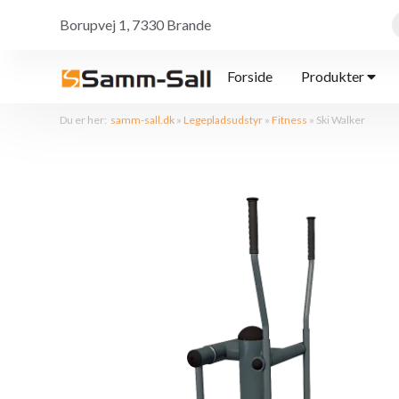
Borupvej 1, 7330 Brande
Forside
Produkter
Du er her:
samm-sall.dk
»
Legepladsudstyr
»
Fitness
»
Ski Walker