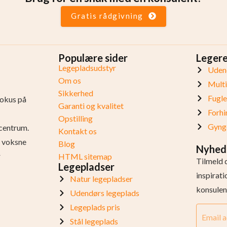
Gratis rådgivning
Populære sider
Leger
Legepladsudstyr
Udend
Om os
Mult
Sikkerhed
Fugl
fokus på
Garanti og kvalitet
Forhi
Opstilling
Gynge
centrum.
Kontakt os
og voksne
Blog
Nyhed
r
HTML sitemap
Tilmeld 
Legepladser
inspirat
Natur legepladser
konsulen
Udendørs legeplads
Legeplads pris
Stål legeplads