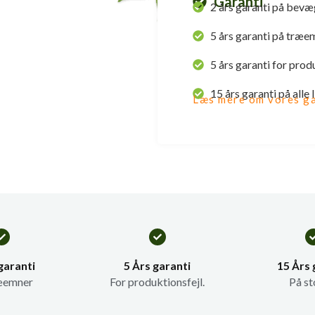
Garanti
2 års garanti på bevæ
5 års garanti på træe
5 års garanti for prod
15 års garanti på alle
Læs mere om vores ga
garanti
5 Års garanti
15 Års 
æemner
For produktionsfejl.
På st