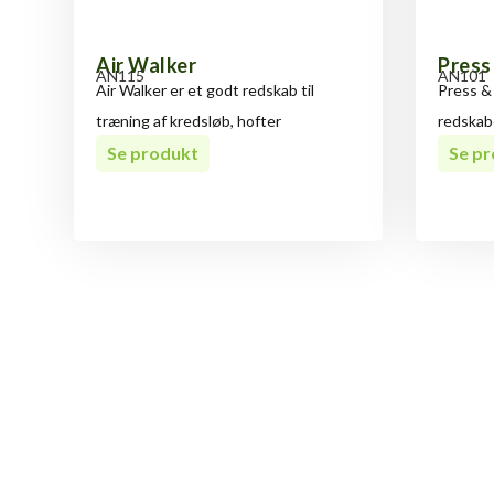
Air Walker
Press
AN115
AN101
Air Walker er et godt redskab til
Press & 
træning af kredsløb, hofter
redskabe
Se produkt
Se p
Har du