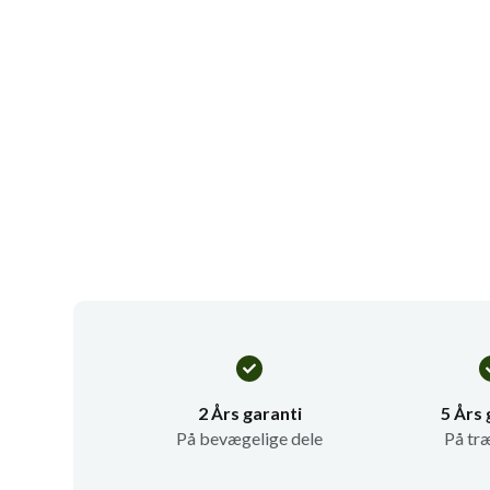
2 Års garanti
5 Års 
På bevægelige dele
På tr