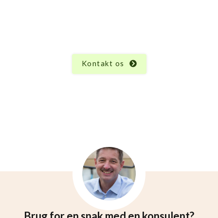
odukt har sine unikke egenskaber og funktioner, og
hvad du måtte undre dig over vedrørende Ski Walke
hjælpe.
Kontakt os
Brug for en snak med en konsulent?