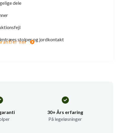
gelige dele
mner
uktionsfejl
 limtræes stolper og jordkontakt
rantier her
garanti
30+ Års erfaring
olper
På legeløsninger