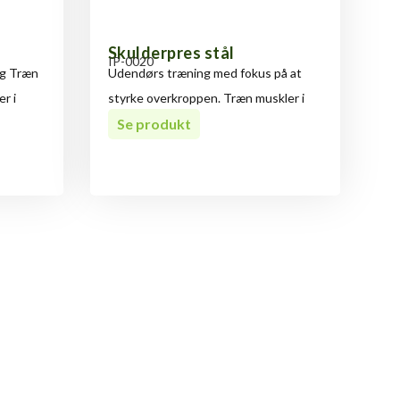
Skulderpres stål
IP-0020
ug Træn
Udendørs træning med fokus på at
r i
styrke overkroppen. Træn muskler i
bryst,
Se produkt
Walker?