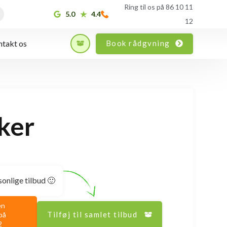
Ring til os på 86 10 11
5.0
4.4
12
Book rådgvning
takt os
ker
sonlige tilbud 🙂
en
Tilføj til samlet tilbud
på
2