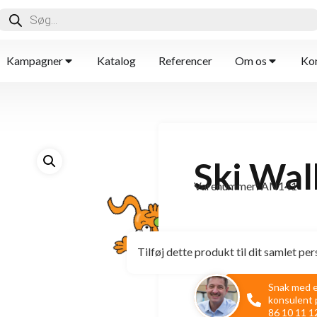
Kampagner
Katalog
Referencer
Om os
Kon
Ski Wal
Varenummer: AN141
Tilføj dette produkt til dit samlet per
Snak med 
konsulent 
86 10 11 1