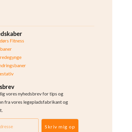
edskaber
ørs Fitness
ibaner
eredegynge
ndringsbaner
stativ
sbrev
dig vores nyhedsbrev for tips og
ion fra vores legepladsfabrikant og
t.
Skriv mig op