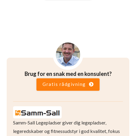
Brug for en snak med en konsulent?
Gratis rådgivning
Samm-Sall Legepladser giver dig legepladser,
legeredskaber og fitnessudstyr i god kvalitet, fokus