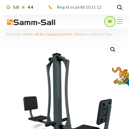
5.0
4.4
Ring til os på 86 10 11 12
Du er her:
samm-sall.dk
»
Legepladsudstyr
»
Fitness
»
Leg Press Twin