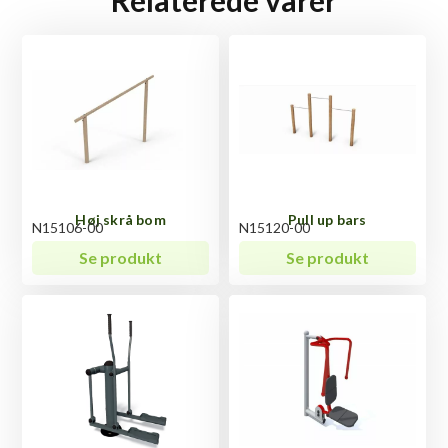
Høj skrå bom
Pull up bars
N15106-00
N15120-00
Se produkt
Se produkt