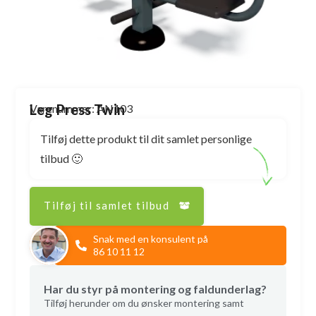
Leg Press Twin
Varenummer: AN103
Tilføj dette produkt til dit samlet personlige
tilbud 🙂
Tilføj til samlet tilbud
Snak med en konsulent på
86 10 11 12
Har du styr på montering og faldunderlag?
Tilføj herunder om du ønsker montering samt