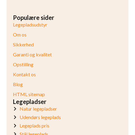
Populære sider
Legepladsudstyr
Om os
Sikkerhed
Garanti og kvalitet
Opstilling
Kontakt os
Blog
HTML sitemap
Legepladser
Natur legepladser
Udendørs legeplads
Legeplads pris
Stål legeplads