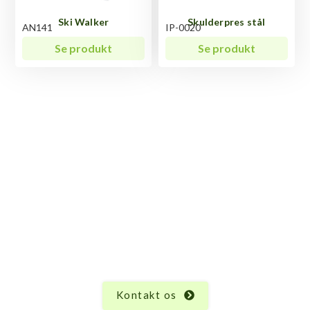
Ski Walker
Skulderpres stål
AN141
IP-0020
Se produkt
Se produkt
Har du spørgsmål til Leg
Press Twin?
Vi ved, at hvert produkt har sine unikke egenskaber
og funktioner, og der kan altid opstå spørgsmål.
Uanset hvad du måtte undre dig over vedrørende Leg
Press Twin, er vi her for at hjælpe.
Kontakt os