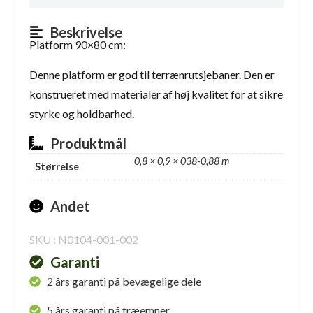
Beskrivelse
Platform 90×80 cm:
Denne platform er god til terrænrutsjebaner. Den er
konstrueret med materialer af høj kvalitet for at sikre
styrke og holdbarhed.
Produktmål
0,8 × 0,9 × 038-0,88 m
Størrelse
Andet
SKU : N0104-001-002
Garanti
2 års garanti på bevægelige dele
5 års garanti på træemner