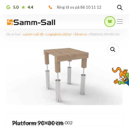
5.0
4.4
Ring til os på 86 10 11 12
Du er her:
samm-sall.dk
»
Legepladsudstyr
»
Diverse
»
Platform 90×80 cm
Platform 90×80 cm
Varenummer: N0104-001-002