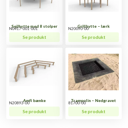
Sejlhytte med 8 stolper
Grillhytte – lærk
N0417-001-001
N20090-00
Se produkt
Se produkt
Amfi bænke
Trampolin – Nedgravet
N20893-00
81700-00
Se produkt
Se produkt